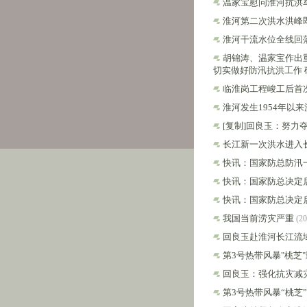
温家宝慰问淮河抗洪
淮河第二次洪水洪峰
淮河干流水位全线回
胡锦涛、温家宝作出
切实做好防汛抗洪工作
临淮岗工程峻工后首
淮河发生1954年以
[复制]回良玉：努力
长江新一次洪水进入
快讯：国家防总防汛
快讯：国家防总决定
快讯：国家防总决定
我国当前涝灾严重
(20
回良玉赴淮河长江流
第3号热带风暴"桃芝
回良玉：强化抗灾减
第3号热带风暴“桃芝