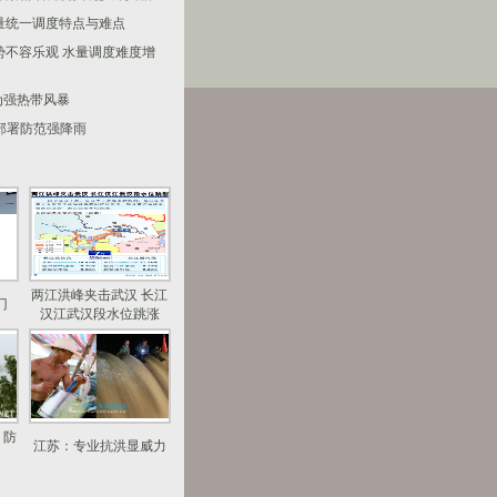
量统一调度特点与难点
势不容乐观 水量调度难度增
为强热带风暴
建部署防范强降雨
两江洪峰夹击武汉 长江
门
汉江武汉段水位跳涨
 防
江苏：专业抗洪显威力