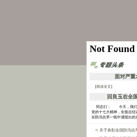
面对严重
[
阅读全文
]
回良玉在全
同志们： 今天，我们在
党的十七大精神，全面总结
在防汛抗旱一线中涌现出的先
关于表彰全国防汛抗