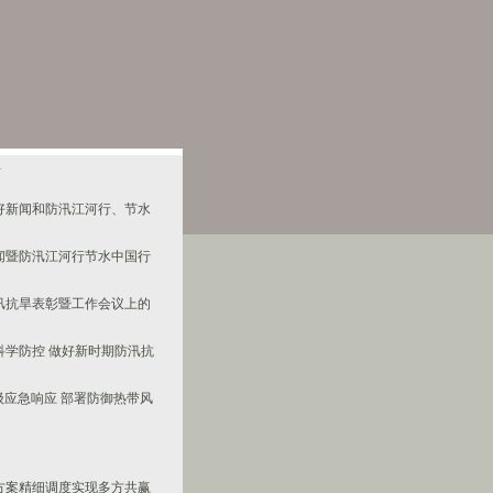
好新闻和防汛江河行、节水
闻暨防汛江河行节水中国行
汛抗旱表彰暨工作会议上的
科学防控 做好新时期防汛抗
级应急响应 部署防御热带风
方案精细调度实现多方共赢