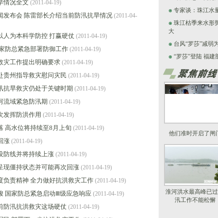
旱情况全文
(2011-04-19)
专家谈：珠江水
闻发布会 陈雷部长介绍当前防汛抗旱情况
(2011-04-
珠江枯季来水形
大
以人为本科学防控 打赢硬仗
(2011-04-19)
台风“罗莎”减弱
国家防总紧急部署防御工作
(2011-04-19)
“罗莎”登陆 福
救灾工作提出明确要求
(2011-04-19)
赴贵州指导救灾慰问灾民
(2011-04-19)
汛抗旱救灾仍处于关键时期
(2011-04-19)
河流域紧急防汛期
(2011-04-19)
次发挥防洪作用
(2011-04-19)
 高水位将持续至8月上旬
(2011-04-19)
他们准时开启了闸
回涨
(2011-04-19)
设防线并将持续上涨
(2011-04-19)
呈现僵持状态并可能再次回涨
(2011-04-19)
度负责精神 全力做好抗洪救灾工作
(2011-04-19)
淮河洪水最高峰已过
峻 国家防总紧急启动Ⅲ级应急响应
(2011-04-19)
汛工作不能松懈
前防汛抗洪救灾这场硬仗
(2011-04-19)