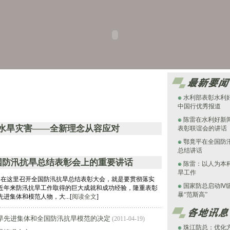
水利部表彰水利
中国行优秀报道
陈雷在水利好新
水旱灾害——全新理念从容应对
表彰联谊会的讲话
鄂竟平在全国防
总结讲话
国防汛抗旱总结表彰会上的重要讲话
陈雷：以人为本
旱工作
这里召开全国防汛抗旱总结表彰大会，就是要贯彻落实
国家防总启动Ⅳ
近年来防汛抗旱工作取得的巨大成就和成功经验，隆重表彰
暴“范斯高”
进集体和模范人物，大...[
阅读全文
]
旱先进集体和全国防汛抗旱模范的决定
(2011-04-19)
珠江防总：优化