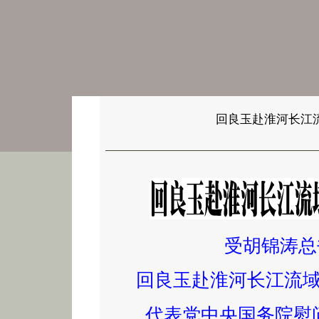
回良玉赴淮河长江
受胡锦涛总
回良玉赴淮河长江流
代表党中央国务院慰