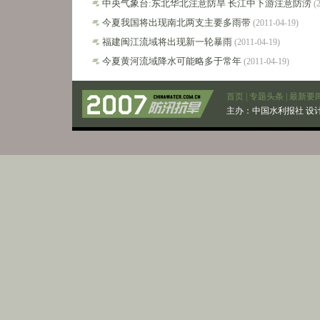
中央气象台:东北华北注意防旱 长江中下游注意防涝
(2
今夏我国将出现南北两支主要多雨带
(2011-04-19)
福建闽江流域将出现新一轮暴雨
(2011-04-19)
今夏黄河流域降水可能略多于常年
(2011-04-19)
首页
|
专题头条
|
最新要
主办：
中国水利报社
设