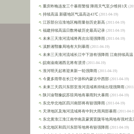
重庆昨晚连发三个暴雨警报 降雨天气至少维持3天
(20
持续高温 新疆地区气温高达43℃
(2011-04-19)
江苏部分沿淮地区梅雨量创历史新高
(2011-04-19)
福建持续高温日数将破历史最高记录
(2011-04-19)
未来三天淮河流域将再次出现强降雨
(2011-04-19)
滇黔湘鄂豫局地有大到暴雨
(2011-04-19)
未来三天淮河流域长江中下游有强降雨 江南持续高温
皖南渝南湘西北将有渍涝
(2011-04-19)
淮河明天起将迎来新一轮强降雨
(2011-04-19)
今夏多雨带在长江中游和内蒙古中西部
(2011-04-19)
未来三天四川东部至淮河流域将持续出现强降雨
(2011
陕川渝鄂豫皖苏琼局地有暴雨到大暴雨
(2011-04-19)
东北华北地区四川南部将有较强降雨
(2011-04-19)
天津地区及海河流域将有中到大雨局部暴雨
(2011-04-1
东北黄淮江淮江南华南及蒙冀晋陇等地局地有强对流
东北地区和四川东部等地将有较强降雨
(2011-04-19)