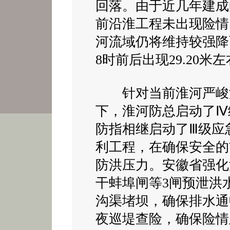
回落。由于近几年建成
前沿淮工程未出现险情
河流域仍将维持较强降
8时前后出现29.20米
针对当前淮河严峻汛
下，淮河防总启动了Ⅳ
防指相继启动了Ⅲ级应
利工程，在确保安全的
防洪压力。安徽省强化
干蚌埠闸等3闸预泄洪
沟渠堵坝，确保排水通
夜巡堤查险，确保险情