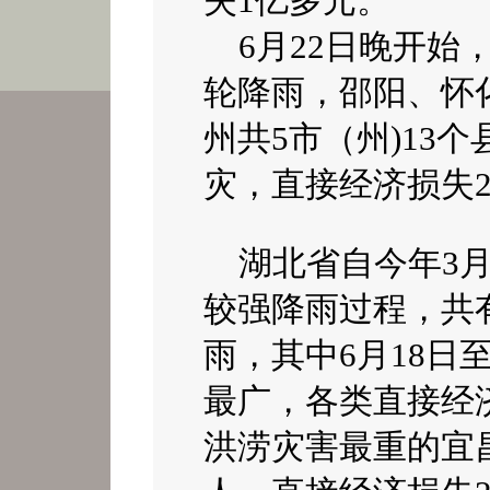
失
1
亿多元。
6
月
22
日
晚开始
轮降雨
，邵阳、怀
州共5市（州)13个县
灾，直接经济损失2
湖北省自今年
3
较强降雨过程，共
雨，其中
6
月
18
日
最广，各类直接经
洪涝灾害最重的宜