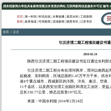
国务院新闻办审批具备新闻登载业务资质的网站 互联网新闻信息服务许可证 编号:1012
首页
|
第一时间
|
时讯在线
|
水事链播
|
基层水利
|
工程新闻
新闻
|
政务报道
|
司局新闻
|
流域新闻
|
陕西专区
|
江苏专区
首页
-> 正文
引汉济渭二期工程项目建议书通
2016-02-24
陕西引汉济渭二期工程项目建议书近日通过水利部
引汉济渭二期工程分布在渭河两岸，渭河以南西起周
起杨凌、东到阎良，区域总面积1.45万平方千米。供
凌4个重点城市，西咸新区的沣西、沣东、秦汉、空港、
11个县区，以及西安泾渭工业园区和渭北工业区，受益人
总长330.77公里，静态总投资197亿元。
来源：中国水利报 2016年2月24日