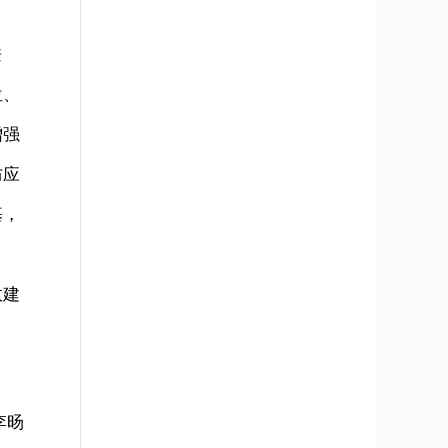
兼
位、
增强
防应
基，
政建
李旸