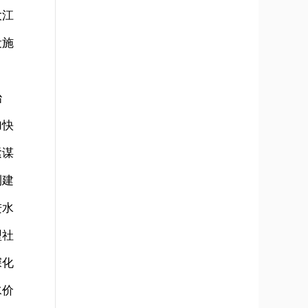
大江
设施
治
加快
紧谋
利建
进水
型社
深化
水价