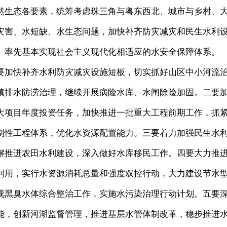
然生态各要素，统筹考虑珠三角与粤东西北、城市与乡村、
灾害、水短缺、水生态问题，加快补齐防灾减灾和民生水利
、率先基本实现社会主义现代化相适应的水安全保障体系。
加快补齐水利防灾减灾设施短板，切实抓好山区中小河流
镇排水防涝治理，继续开展病险水库、水闸除险加固。二要
大项目年度投资任务，加快推进一批重大工程前期工作，抓
制性工程体系，优化水资源配置能力。三要着力加强民生水
懈推进农田水利建设，深入做好水库移民工作。四要大力推
利用，实行水资源消耗总量和强度双控行动，大力建设节水
视黑臭水体综合整治工作，实施水污染治理行动计划。五要
能，创新河湖监督管理，推进基层水管体制改革，稳步推进