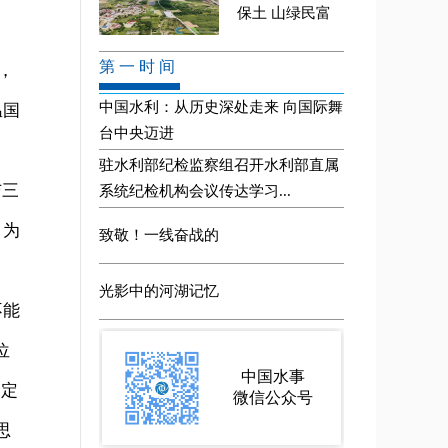
，
温国
与三
，为
不能
位
个定
思