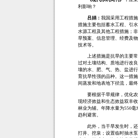
利影响？
吕娟：
我国采用工程措施
措施主要包括蓄水工程、引水
水源工程及其他工程措施；非
旱预案、信息管理、经费及物
技术等。
上述措施是抗旱的主要常规
过对土壤结构、质地进行改良
壤的水、肥、气、热、盐进行
育抗旱性强的品种。这一措施
间蒸发和地表地下径流，最终
要根据干旱规律，优化农业
现经济效益和生态效益双丰收。
林业为辅。年降水量为550
趋利避害。
此外，当干旱发生时，还应
打井、挖泉；设置临时抽水泵