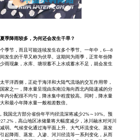
夏季降雨较多，为何还会发生干旱？
个季节，而且可能连续发生在多个季节。一年中，6—8
间发生的干旱又称为伏旱。这期间为雨季，正常年份降
少雨现象，水库、塘坝蓄不上水或蓄水不足，就会发生
平洋西侧，正处于海洋和大陆气流场的交互作用带，
国家之一，降水量呈现由东南沿海向西北内陆递减的分
年内分配很不均匀，降水集中程度较高。同时，降水量
大和最小年降水量一般相差数倍。
，我国北方部分省份年平均径流深将减少2%～10%。预
少27.2%，高山地区冰储量将大幅度减少，冰川融水对河川
减弱。气候变化通过海平面上升、大气环流变化、蒸发
引起降雨、蒸发、入渗、河川径流等一系列变化，从而