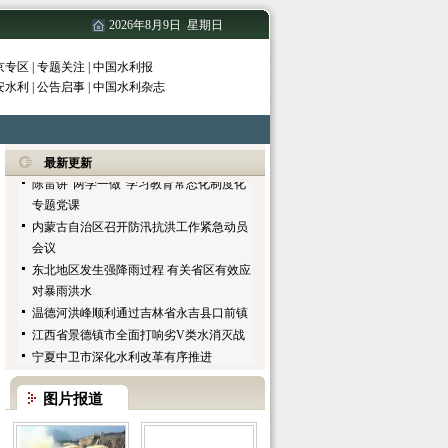
海南省水务厅召开全省水务系统迎接中央
2026年8月9日 星期日
环保督查专题会议
守护鄱阳湖 留住“天使的微笑”
京专区
|
专题关注
|
中国水利报
宁夏举办农村饮水安全巩固提升工程技术
安水利
|
公告启事
|
中国水利杂志
交流会
既要金山银山 又要绿水青山
吉林省防指解除防汛应急响应
陈雷讲“两学一做”学习教育常态化制度化
最新更新
专题党课
内蒙古自治区召开防汛抗洪工作紧急动员
会议
东北地区发生强降雨过程 有关省区有效应
对暴雨洪水
温德河洪峰顺利通过吉林省永吉县口前镇
江西省景德镇市全面打响劣V类水消灭战
宁夏中卫市深化水利改革有序推进
江西省青原区筹资9亿开发白云湖
又一轮强降雨即将来袭 黑龙江省防指要求
各地采取有力措施应对
图片报道
江西河长制工作方案实现四级全覆盖
水利部组织召开2017年国家地下水监测工