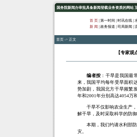
国务院新闻办审批具备新闻登载业务资质的网站 互联网
首 页
|
第一时间
|
时讯在线
|
新 闻
|
政务报道
|
司局新闻
|
首页
-> 正文
【专家观
编者按
：
干旱是我国最
来，我国平均每年受旱面积达2
势加剧，我国北方干旱频繁发生
年和2001年分别高达4054万
干旱不仅影响农业生产，而
解干旱，及时采取科学的防御
本期，我们约请水利部防洪
灾。