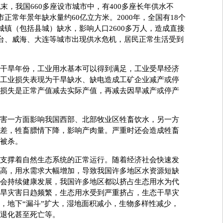
，我国660多座设市城市中，有400多座长年供水不
市正常年景年缺水量约60亿立方米。2000年，全国有18个
城镇（包括县城）缺水，影响人口2600多万人，造成直接
烟台、威海、大连等城市出现供水危机，居民正常生活受到
旱年份，工业用水基本可以得到满足，工业受旱经济
工业损失表现为干旱缺水、缺电造成工矿企业减产或停
损失是正常产值减去实际产值，再减去因旱减产或停产
一方面影响我国西部、北部牧业区牲畜饮水，另一方
差，牲畜膘情下降，影响产肉量。严重时还会造成牲畜
被杀。
撑着自然生态系统的正常运行。随着经济社会快速发
高，用水需求大幅增加，导致我国许多地区水资源短缺
会持续健康发展，我国许多地区都以挤占生态用水为代
旱灾害日趋频繁，生态用水受到严重挤占，生态干旱灾
，地下“漏斗”扩大，湿地面积减小，生物多样性减少，
退化甚至死亡等。