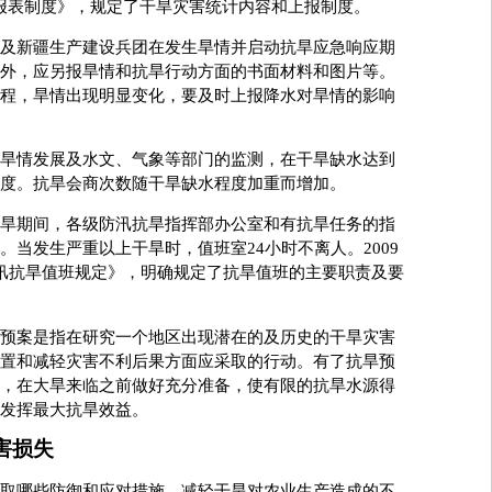
报表制度》，规定了干旱灾害统计内容和上报制度。
新疆生产建设兵团在发生旱情并启动抗旱应急响应期
外，应另报旱情和抗旱行动方面的书面材料和图片等。
程，旱情出现明显变化，要及时上报降水对旱情的影响
情发展及水文、气象等部门的监测，在干旱缺水达到
度。抗旱会商次数随干旱缺水程度加重而增加。
期间，各级防汛抗旱指挥部办公室和有抗旱任务的指
当发生严重以上干旱时，值班室24小时不离人。2009
汛抗旱值班规定》，明确规定了抗旱值班的主要职责及要
案是指在研究一个地区出现潜在的及历史的干旱灾害
置和减轻灾害不利后果方面应采取的行动。有了抗旱预
，在大旱来临之前做好充分准备，使有限的抗旱水源得
发挥最大抗旱效益。
害损失
取哪些防御和应对措施，减轻干旱对农业生产造成的不