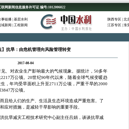
新闻信息服务许可证 编号:1012006022
水事链播
|
基层水利
陕西专区
|
北
流域新闻
|
工程新闻
江苏专区
|
淮
点】抗旱：由危机管理向风险管理转变
2017-08-04
常见、对农业生产影响最大的气候现象。据统计，50多年
217万公顷。20世纪90年代以来，随着全球气候变暖趋
，年均受旱面积上升至2711万公顷，严重干旱的2000
和3847万公顷。
且给人们的生产、生活及生态环境造成严重危害。了
和应对措施，是减轻干旱影响的重要手段。
抗旱减灾工程技术研究中心副主任吕娟，谈谈抗旱减