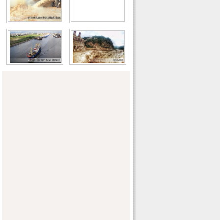
程项目建设推进视频会
江西：青原区决战消灭劣V类水攻坚
山西省全面推行河长制工作推进会召开
陕西省防指紧急通知要求做好8月6日至9
日强降雨防范工作
吉林省防指要求各地克服麻痹思想和厌战
情绪全力防御强降雨
骤雨过，灾情无多
海南省水务厅召开全省水务系统迎接中央
环保督查专题会议
守护鄱阳湖 留住“天使的微笑”
宁夏举办农村饮水安全巩固提升工程技术
交流会
既要金山银山 又要绿水青山
吉林省防指解除防汛应急响应
陈雷讲“两学一做”学习教育常态化制度化
专题党课
内蒙古自治区召开防汛抗洪工作紧急动员
会议
东北地区发生强降雨过程 有关省区有效应