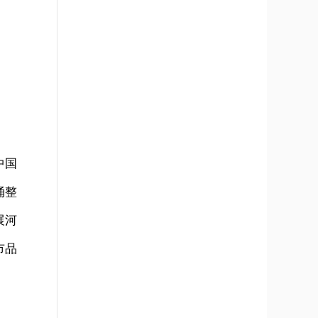
中国
涌整
展河
市品