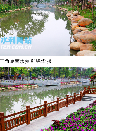
三角岭南水乡 邹锦华 摄