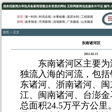
国务院新闻办审批具备新闻登载业务资质的网站 互联网新闻信息服务许可证 编号:1012
首页
|
第一时间
|
时讯在线
|
水事链播
|
基层水利
|
工程新闻
新闻
|
政务报道
|
司局新闻
|
流域新闻
|
广东频道
|
山东频道
首页
-> 正文
东南诸河区
2012-02-15
东南诸河区主要为
独流入海的河流，包括
东诸河、浙南诸河、闽
江、闽南诸河、台澎金
总面积24.5万平方公