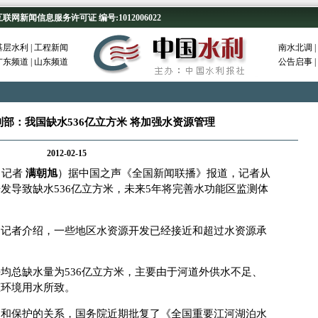
新闻信息服务许可证 编号:1012006022
基层水利
|
工程新闻
南水北调
|
广东频道
|
山东频道
公告启事
|
部：我国缺水536亿立方米 将加强水资源管理
2012-02-15
（记者
满朝旭
）据中国之声《全国新闻联播》报道，记者从
发导致缺水536亿立方米，未来5年将完善水功能区监测体
者介绍，一些地区水资源开发已经接近和超过水资源承
总缺水量为536亿立方米，主要由于河道外供水不足、
态环境用水所致。
保护的关系，国务院近期批复了《全国重要江河湖泊水