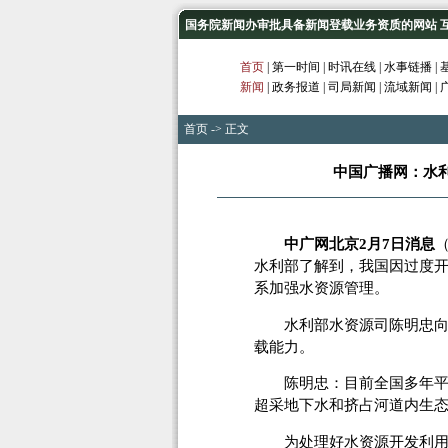
国务院新闻办审批具备新闻登载业务资质的网站 互联网
首页
|
第一时间
|
时讯在线
|
水事链播
|
新闻
|
政务报道
|
司局新闻
|
流域新闻
|
首页
-> 正文
中国广播网：水利
中广网北京2月7日消息
水利部了解到，我国因过度开
系加强水资源管理。
水利部水资源司陈明忠向记
载能力。
陈明忠：目前全国多年平均
超采地下水和挤占河道内生
为处理好水资源开发利用和