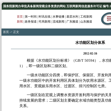
国务院新闻办审批具备新闻登载业务资质的网站 互联网新闻信息服务许可证 编号:1012
首页
|
第一时间
|
时讯在线
|
水事链播
|
基层水利
|
工程新闻
新闻
|
政务报道
|
司局新闻
|
流域新闻
|
广东频道
|
山东频道
首页
-> 正文
水功能区划分体系
2012-02-16
根据《水功能区划分标准》（GB/T 50594），水功
1），即一级区划和二级区划。
一级水功能区分四类，即保护区、保留区、开发利用
一级水功能区中的开发利用区具体划分为饮用水源区、
用水区、景观娱乐用水区、过渡区、排污控制区七类。
一级区划在宏观上调整水资源开发利用与保护的关系
持续发展的需求；二级区划主要确定水域功能类型及功
关系。