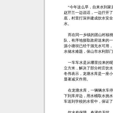
“今年这么旱，自来水到家后
赵芹兰一边说话，一边拧开了
底，村里打深井建成饮水安全工
水。
而在同一乡镇的团山村核桃箐
队，有序地接取政府送来的一
源小塘坝已经干涸无水可用，
水储水难题，保山市水利部门
一车车水是从哪里拉来的呢？
立方米，解决了部分村庄饮水
冬伟表示，龙塘水库是一座小
显著减灾作用。
在龙塘水库，一辆辆水车停
下到库岸边，用水桶取水挑水
车送到学校的水窖中，保证了
饮水有保障，春灌也无忧。