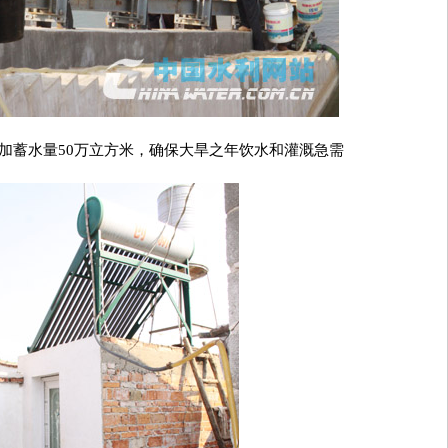
加蓄水量50万立方米，确保大旱之年饮水和灌溉急需