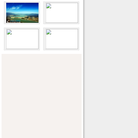
发“空中水资源”
中新网：安徽力探水利现代化 农业不
再“望天收”
湖北日报：王国生在长江委、水利厅调研
时指出未雨绸缪周密部署切实做好防汛抗
旱各项工作
青海新闻网：我省六大工程解决水利“短
板”
广东旱情得到有效缓解 韶关局部地区出现
冰雹
湖北受旱农田面积微减
长江委举办2011水政监察岗前培训班
内蒙古落实“三条红线”严格水资源管理
天津：排水服务进社区 民生水务润民心
山东黄河河务局举办维修养护技术工人业
务知识培训班
长江流域重要河湖健康评估（试点）工作
会议召开
淮北市发出紧急通知 要求做好抗旱田管工
作
国家水资源管理系统项目建设领导小组第