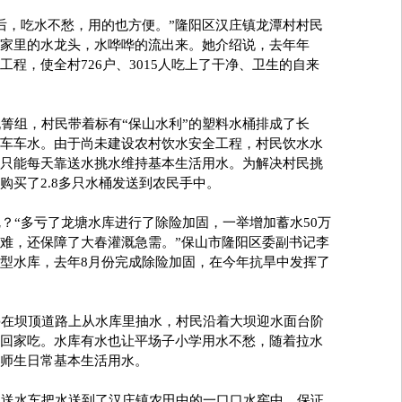
，吃水不愁，用的也方便。”隆阳区汉庄镇龙潭村村民
家里的水龙头，水哗哗的流出来。她介绍说，去年年
程，使全村726户、3015人吃上了干净、卫生的自来
组，村民带着标有“保山水利”的塑料水桶排成了长
车车水。由于尚未建设农村饮水安全工程，村民饮水水
只能每天靠送水挑水维持基本生活用水。为解决村民挑
购买了2.8多只水桶发送到农民手中。
“多亏了龙塘水库进行了除险加固，一举增加蓄水50万
难，还保障了大春灌溉急需。”保山市隆阳区委副书记李
型水库，去年8月份完成除险加固，在今年抗旱中发挥了
在坝顶道路上从水库里抽水，村民沿着大坝迎水面台阶
回家吃。水库有水也让平场子小学用水不愁，随着拉水
师生日常基本生活用水。
送水车把水送到了汉庄镇农田中的一口口水窖中，保证