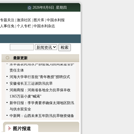
山东黄河河务局举办维修养护技术工人业
2026年8月6日 星期四
务知识培训班
长江流域重要河湖健康评估（试点）工作
专题关注
|
激浪社区
|
图片库
|
中国水利报
会议召开
人事任免
|
个人专栏
|
中国水利杂志
淮北市发出紧急通知 要求做好抗旱田管工
作
国家水资源管理系统项目建设领导小组第
一次会议在京召开
永丰县农民用水户协会成为田间渠道管护
最新更新
责任主体
河海大学举行首批“青年教授”授聘仪式
安徽省长王三运谈防汛抗旱
河南商报：河南省各地全力抗旱保丰收
1365万亩小麦“喊渴”
新华日报：李学勇要求确保太湖地区防汛
与供水双安全
中新网：山西未来五年防汛抗旱物资储备
总额将达1亿元
安徽日报：安徽召开防汛抗旱工作会议
赤峰市人民政府：今年赤峰市将进一步开
图片报道