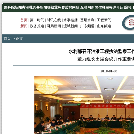
国务院新闻办审批具备新闻登载业务资质的网站 互联网新闻信息服务许可证 编号:1012
首页
|
第一时间
|
时讯在线
|
水事链播
|
基层水利
|
工程新闻
新闻
|
政务报道
|
司局新闻
|
流域新闻
|
广东频道
|
山东频道
首页
-> 正文
水利部召开治淮工程执法监察工
董力组长出席会议并作重要
2010-01-08