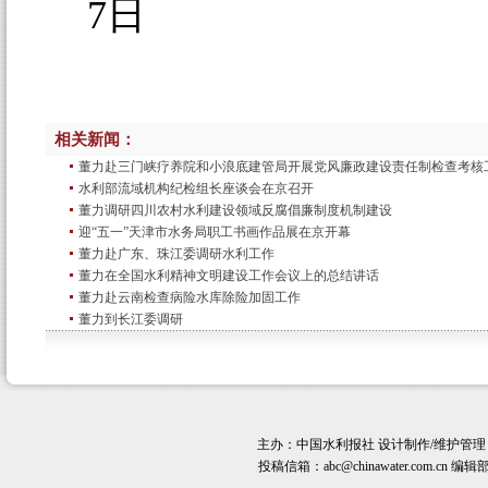
7日
相关新闻：
董力赴三门峡疗养院和小浪底建管局开展党风廉政建设责任制检查考核
水利部流域机构纪检组长座谈会在京召开
董力调研四川农村水利建设领域反腐倡廉制度机制建设
迎“五一”天津市水务局职工书画作品展在京开幕
董力赴广东、珠江委调研水利工作
董力在全国水利精神文明建设工作会议上的总结讲话
董力赴云南检查病险水库除险加固工作
董力到长江委调研
主办：
中国水利报社
设计制作/维护管理
投稿信箱：
abc@chinawater.com.cn
编辑部电话