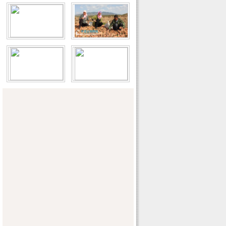
95%
浙江兰溪开展水源保护和水污染防治工
作“回头看”
包头30个废水污染源装上监测设备
中国证券报：最严水资源制度完成 分区分
行业用水定额将实施
中国政府采购报：水利部为政采工作者积
极充电
安徽郎溪县农田水利建设资金计提率先到
位
第一次全国水利普查知识竞赛启事
福建省防汛办发布热带低压“榕树”动态
（三）
黑龙江水田种植谋划“北进”
海委科研成果获大禹奖一等奖
天津津南区水务局开展今年第三轮河道清
障工作
日本代表团考察北京永定河绿色生态发展
带工程
宁夏红寺堡扬水工程秋修会战砺剑锋
恩施市水政执法大队“四结合”抓治庸问责