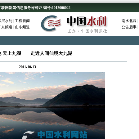
新闻信息服务许可证 编号:1012006022
基层水利
|
工程新闻
南水北调
|
广东频道
|
山东频道
公告启事
|
地 天上九湖——走近人间仙境大九湖
2011-10-13