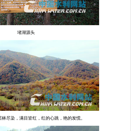
堵湖源头
层林尽染，满目皆红，红的心跳，艳的发慌。