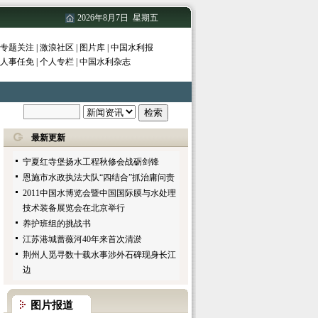
福建省防汛办发布热带低压“榕树”动态
2026年8月7日 星期五
（三）
黑龙江水田种植谋划“北进”
专题关注
|
激浪社区
|
图片库
|
中国水利报
海委科研成果获大禹奖一等奖
人事任免
|
个人专栏
|
中国水利杂志
天津津南区水务局开展今年第三轮河道清
障工作
日本代表团考察北京永定河绿色生态发展
带工程
宁夏红寺堡扬水工程秋修会战砺剑锋
最新更新
恩施市水政执法大队“四结合”抓治庸问责
2011中国水博览会暨中国国际膜与水处理
技术装备展览会在北京举行
养护班组的挑战书
江苏港城蔷薇河40年来首次清淤
荆州人觅寻数十载水事涉外石碑现身长江
边
浙江奉化城区污水处理费调整
辽宁启动滴灌农业工程解决水资源匮乏问
题
天津中心城区污水处理率11月有望达到
图片报道