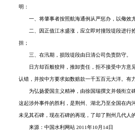
明：
一、将肇事者按照航海通例从严惩办，以儆效
二、因正值江水盛涨，应立即对撞毁堤段进行抢
担；
三、在汛期，损毁堤段由日清公司负责防守。
日方却百般狡辩，推卸责任，拒不接受中方意见
认错，并按中方要求如数赔款一千五百元大洋。有
为弘扬爱国主义精神，由徐国瑞撰文并领衔立碑，
这起涉外事件的胜利，是荆州、湖北乃至全国在内
未见其石碑，现在石碑的再现，了却了荆州几代人
来源：中国水利网站 2011年10月14日