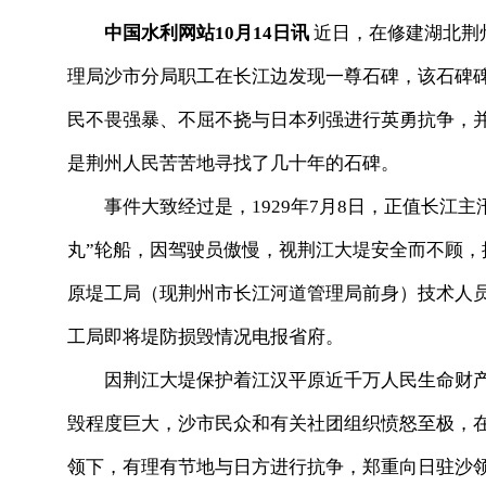
中国水利网站10月14日讯
近日，在修建湖北荆
理局沙市分局职工在长江边发现一尊石碑，该石碑碑
民不畏强暴、不屈不挠与日本列强进行英勇抗争，
是荆州人民苦苦地寻找了几十年的石碑。
事件大致经过是，
1929
年7月8日，正值长江主
丸”轮船，因驾驶员傲慢，视荆江大堤安全而不顾
原堤工局（现荆州市长江河道管理局前身）技术人员
工局即将堤防损毁情况电报省府。
因荆江大堤保护着江汉平原近千万人民生命财产
毁程度巨大，沙市民众和有关社团组织愤怒至极，
领下，有理有节地与日方进行抗争，郑重向日驻沙