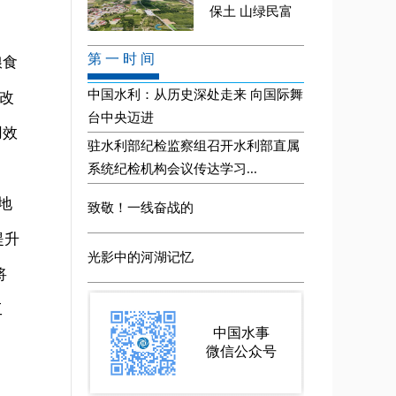
粮食
对改
用效
地
提升
将
工