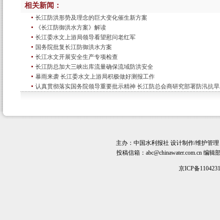
相关新闻：
长江防洪形势及理念的巨大变化催生新方案
《长江防御洪水方案》解读
长江委水文上游局领导看望慰问老红军
国务院批复长江防御洪水方案
长江水文开展安全生产专项检查
长江防总加大三峡出库流量确保流域防洪安全
暴雨来袭 长江委水文上游局积极做好测报工作
认真贯彻落实国务院领导重要批示精神 长江防总会商研究部署防汛抗旱
主办：
中国水利报社
设计制作/维护管理
投稿信箱：
abc@chinawater.com.cn
编辑部电话
京ICP备110423