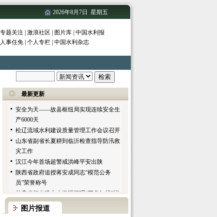
黄河流域水环境监测共建共管实验室建设
2026年8月7日 星期五
顺利
专题关注
|
激浪社区
|
图片库
|
中国水利报
松辽委召开会议研究部署农村水利工作
人事任免
|
个人专栏
|
中国水利杂志
海委召开水行政执法工作会议
长江干流第2号洪峰已经在上游形成 预计
洪峰流量与第1号洪峰基本持平
乐平市将建设改造11个水厂解决全市90万
人饮水问题
最新更新
安全为天——故县枢纽局实现连续安全生
产6000天
松辽流域水利建设质量管理工作会议召开
山东省副省长夏耕到临沂检查指导防汛救
灾工作
汉江今年首场超警戒洪峰平安出陕
陕西省政府追授蒋安成同志“模范公务
员”荣誉称号
甘肃省初步建立水资源管理“三条红线”指
标体系
中新网：贵州迎汛期最强持续降雨 启动防
图片报道
汛四级应急响应