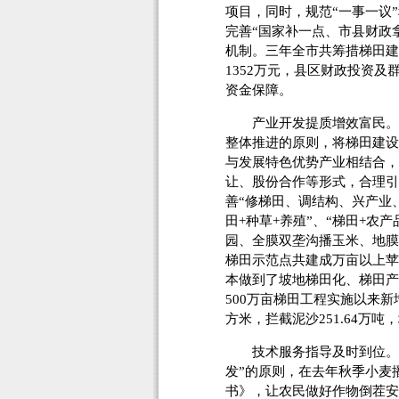
项目，同时，规范“一事一议
完善“国家补一点、市县财政
机制。三年全市共筹措梯田建设
1352万元，县区财政投资及
资金保障。
产业开发提质增效富民。该
整体推进的原则，将梯田建设
与发展特色优势产业相结合，
让、股份合作等形式，合理引
善“修梯田、调结构、兴产业、
田+种草+养殖”、“梯田+农
园、全膜双垄沟播玉米、地膜
梯田示范点共建成万亩以上苹
本做到了坡地梯田化、梯田产
500万亩梯田工程实施以来新增
方米，拦截泥沙251.64万吨，
技术服务指导及时到位。该
发”的原则，在去年秋季小麦
书》，让农民做好作物倒茬安