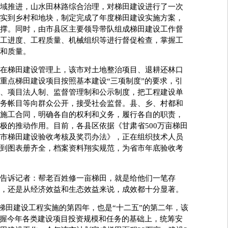
域推进，山水田林路综合治理，对梯田建设进行了一次
实到乡村和地块，制定完成了年度梯田建设实施方案，
撑。同时，由市县区主要领导带队组成梯田建设工作督
工进度、工程质量、机械组织等进行督促检查，掌握工
和质量。
梯田建设管理上，该市对土地整治项目、退耕还林口
重点梯田建设项目按照基本建设“三项制度”的要求，引
、项目法人制、监督管理制和公示制度，把工程建设单
务帐目等向群众公开，接受社会监督。县、乡、村都和
施工合同，明确各自的权利和义务，履行各自的职责，
极的推动作用。目前，各县区依据《甘肃省500万亩梯田
市梯田建设验收考核及奖罚办法》，正在组织技术人员
到图表册齐全，档案资料翔实规范，为省市年底验收考
诉记者：帮老百姓修一亩梯田，就是给他们一笔存
，还是从经济效益和生态效益来说，成效都十分显著。
亩梯田建设工程实施的第四年，也是“十二五”的第二年，该
掌握今年各类建设项目投资规模和任务的基础上，统筹安