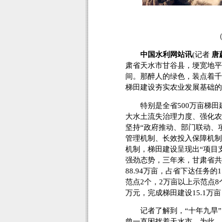
中国水利网站讯
(记者
唐
肃省天水市甘谷县，埂宽地平
间。那醉人的绿色，装点着千
梯田建设夯实农业发展基础的
特别是全省500万亩梯田
大水土流失治理力度、强化农
坚持“政府推动、部门联动、
管理机制、长效投入保障机制
机制，梯田建设呈现出“项目
强劲态势，三年来，甘肃省共
88.94万亩，占省下达任务
范点2个，2万亩以上示范点8
万元，完成梯田建设15.1万亩
记者了解到，“十年九旱”，
曾一直困扰着天水市。为此，