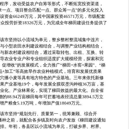
”程序，发动受益农户自筹等形式，不断拓宽投资渠道，
拿一点、项目整合匹配一点、群众筹一点”的多元化投入
资金66249万元，其中国家投资46571万元，市级配套
群众投劳折资18326万元，为完成全年梯田建设任务提供了
市坚持以小流域为单元，整乡整村整流域集中连片，
与小型农田水利建设相结合，与调整产业结构相结合，
与新农村建设相结合，通过采取转包、出租、互换、转
导农业专业户和专业组织适度扩大规模经营，探索和完
促增收”的发展模式，全力推广“梯田+水窖+果园”、“梯
产品+加工”等高效旱作农业种植模式，培育和发展优质果
穴播小麦等具有地方特色的产业基地。三年来依托新修
果产业基地19个，每年发展全膜双垄沟种植36万亩，基
业化、产业林果化，实现了梯田效益的最大化。自全省
的88.94万亩梯田每年可拦蓄地表径流总量3894.5万立
增产粮食5.19万吨，年增加产值18049万元。
市坚持“规划先行、质量第一，统筹兼顾、综合开
播种之前，就配合各乡镇及时向农户发放《梯田建设通知
排。年初，各县区以小流域为单元，打破乡界、村界、