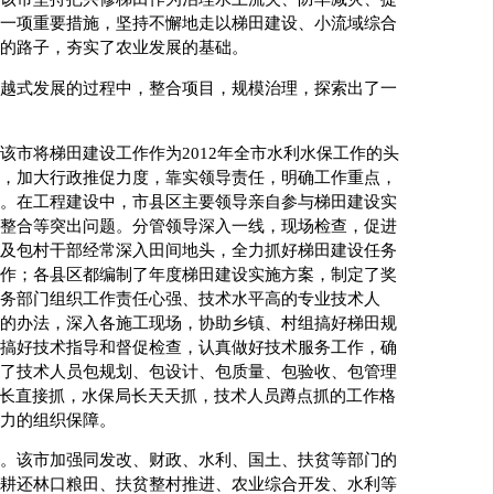
一项重要措施，坚持不懈地走以梯田建设、小流域综合
的路子，夯实了农业发展的基础。
式发展的过程中，整合项目，规模治理，探索出了一
市将梯田建设工作作为2012年全市水利水保工作的头
，加大行政推促力度，靠实领导责任，明确工作重点，
。在工程建设中，市县区主要领导亲自参与梯田建设实
整合等突出问题。分管领导深入一线，现场检查，促进
及包村干部经常深入田间地头，全力抓好梯田建设任务
作；各县区都编制了年度梯田建设实施方案，制定了奖
务部门组织工作责任心强、技术水平高的专业技术人
的办法，深入各施工现场，协助乡镇、村组搞好梯田规
搞好技术指导和督促检查，认真做好技术服务工作，确
了技术人员包规划、包设计、包质量、包验收、包管理
局长直接抓，水保局长天天抓，技术人员蹲点抓的工作格
力的组织保障。
该市加强同发改、财政、水利、国土、扶贫等部门的
耕还林口粮田、扶贫整村推进、农业综合开发、水利等