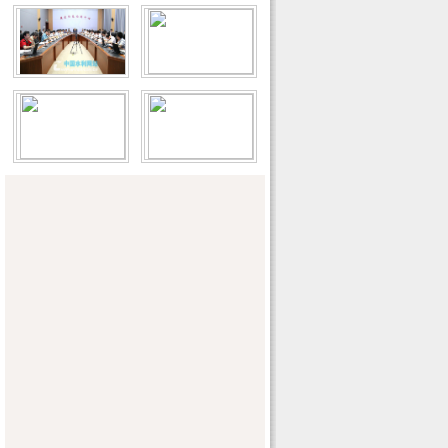
南方都市报：非法采砂 借“清淤”之名转向
水库
济南时报：今年最大行洪没难住小清河
河南日报：黄河岁岁安澜的背后
西安晚报：谁污染 谁付费 谁破坏 谁补偿
海委组织开展流域水中长期供求规划第一
阶段成果汇总
陕西省水电物资总公司积极调运三批物资
全力支持抗洪抢险
淮安市首个管道灌溉节水示范工程通过验
收
长江委水文局全力做好防汛测报工作
黄河流域水环境监测共建共管实验室建设
顺利
松辽委召开会议研究部署农村水利工作
海委召开水行政执法工作会议
长江干流第2号洪峰已经在上游形成 预计
洪峰流量与第1号洪峰基本持平
乐平市将建设改造11个水厂解决全市90万
人饮水问题
安全为天——故县枢纽局实现连续安全生