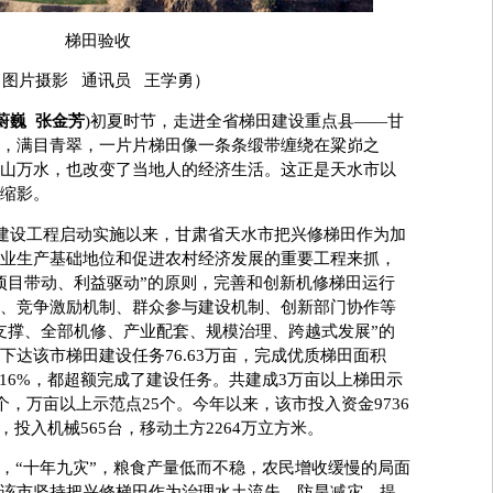
梯田验收
（图片摄影 通讯员 王学勇）
蔚巍 张金芳
)初夏时节，走进全省梯田建设重点县——甘
，满目青翠，一片片梯田像一条条缎带缠绕在粱峁之
山万水，也改变了当地人的经济生活。这正是天水市以
缩影。
建设工程启动实施以来，甘肃省天水市把兴修梯田作为加
业生产基础地位和促进农村经济发展的重要工程来抓，
项目带动、利益驱动”的原则，完善和创新机修梯田运行
、竞争激励机制、群众参与建设机制、创新部门协作等
支撑、全部机修、产业配套、规模治理、跨越式发展”的
下达该市梯田建设任务76.63万亩，完成优质梯田面积
的116%，都超额完成了建设任务。共建成3万亩以上梯田示
个，万亩以上示范点25个。今年以来，该市投入资金9736
，投入机械565台，移动土方2264万立方米。
“十年九灾”，粮食产量低而不稳，农民增收缓慢的局面
该市坚持把兴修梯田作为治理水土流失、防旱减灾、提