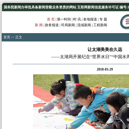
国务院新闻办审批具备新闻登载业务资质的网站 互联网新闻信息服务许可证 编号:1012
首 页
|
第一时间
|
时 讯
|
各地报道
|
专 题
新 闻
|
政务报道
|
司局新闻
|
流域新闻
|
工程新闻
首页
-> 正文
让太湖美美在久远
——太湖局开展纪念“世界水日”“中国水
2018-03-29