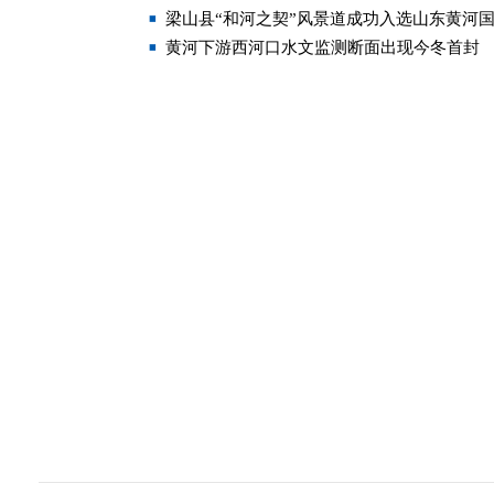
梁山县“和河之契”风景道成功入选山东黄河
黄河下游西河口水文监测断面出现今冬首封