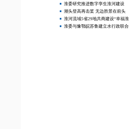
淮委研究推进数字孪生淮河建设
潮头登高再击桨 无边胜景在前头
淮河流域5省29地共商建设“幸福淮
淮委与豫鄂皖苏鲁建立水行政联合