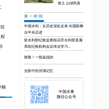
工
程征
工程
步
李旸