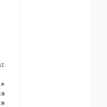
们工
，木
任务
工率