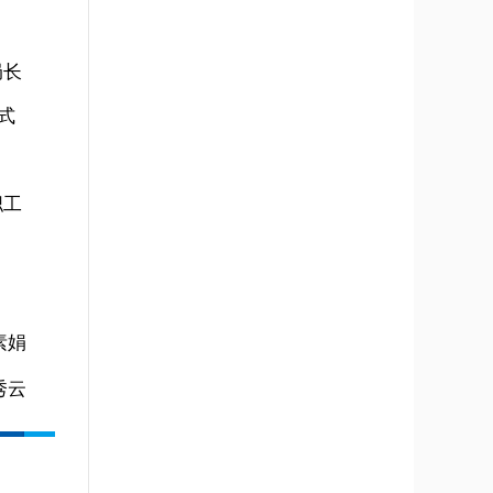
局长
式
职工
素娟
秀云