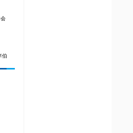
加会
李伯