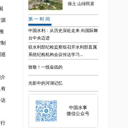
国
资源
推
控制
副巡
别介
及有
步达
进行