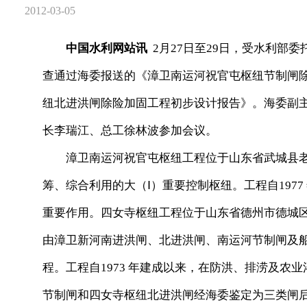
2012-03-05
中国水利网站讯
2月27日至29日，受水利部
查通过海委报送的《漳卫南运河祝官屯枢纽节制闸
纽北进洪闸除险加固工程初步设计报告》。海委副
长李瑞江、总工徐林波参加会议。
漳卫南运河祝官屯枢纽工程位于山东省武城县老
筹、综合利用的大（Ⅰ）重要控制枢纽。工程自197
重要作用。四女寺枢纽工程位于山东省德州市德城
由漳卫新河南进洪闸、北进洪闸、南运河节制闸及船
程。工程自1973 年建成以来，在防洪、排涝及农业
节制闸和四女寺枢纽北进洪闸经海委鉴定为三类闸