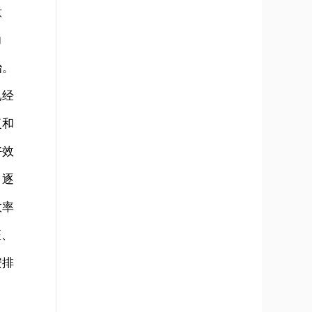
意
力
治。
已经
复和
好效
，逐
效率
证、
安排