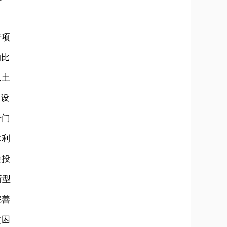
。
专项
的比
从土
建设
专门
水利
金投
新型
完善
贫困