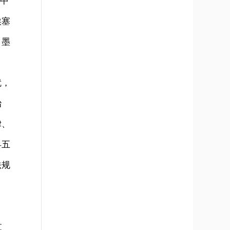
。中
埃塞
、墨
就，
治
律、
县五
法规
过