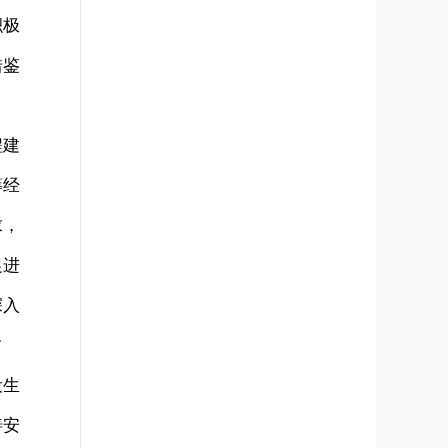
积极
借鉴
程建
筹经
求，
促进
深入
占
设生
善安