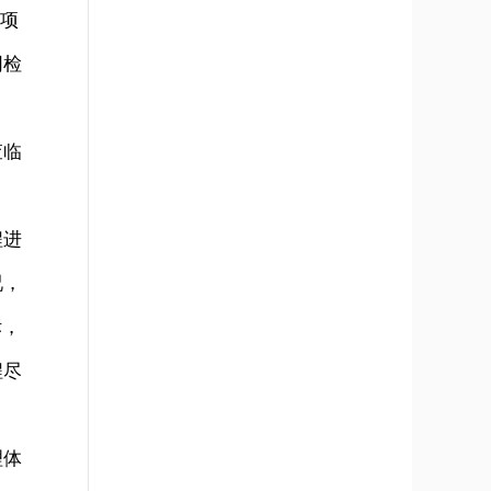
设项
同检
查临
程进
况，
标，
程尽
理体