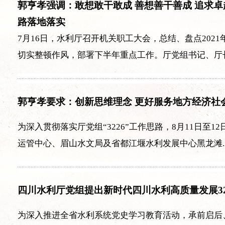
郭亨孝强调：敢想敢干敢成 善想善干善成 追求卓越 
路落地落实
7月16日，水利厅召开机关职工大会，总结、盘点20
切实整顿作风，部署下半年重点工作。厅党组书记、厅长.
郭亨孝要求：创新思维理念 更好服务地方经济社
为深入贯彻落实厅党组“3226”工作思路，8月11日
运管中心、眉山水文局及省都江堰水利发展中心黑龙滩..
四川水利厅党组提出新时代四川水利高质量发展32
为深入推进全省水利系统党史学习教育活动，承前启后