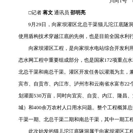
川向1号 
□记者
蒋文
通讯员
邵明亮
9月29日，
向家坝灌区北总干渠
猫儿沱江底隧
使用盾构技术穿越江底的先例
，也是目前全国水利
向家坝灌区工程
，
是向家坝水电站综合开发利
态水网工程中重要组成部分
，
也是
国家172项重点
北总干渠和南总干渠。灌区开发任务以灌溉为主，
宾市、自贡市、内江市、泸州市和云南省
水富
市22
划灌面530万亩，
同时
向
宜宾、
自贡、内江
、
隆昌
、
城）和400余万农村人口用水问题
。
整个
工程
概算总
干渠一期、北总干渠二期和南总干渠，其中一期工
此次始发的猫儿沱江底隧洞属于向家坝灌区工程