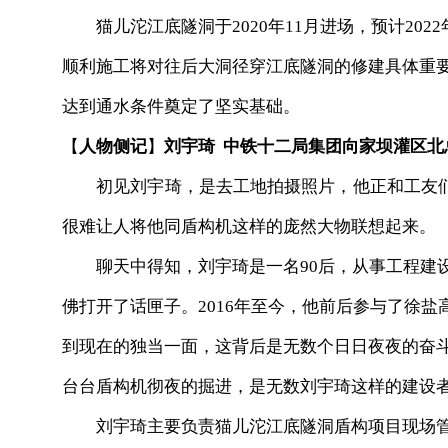
猫儿沱江底隧洞于2020年11月进场，预计202
顺利施工将对往后大洞径穿江底隧洞的修建具体重要
达到通水条件奠定了坚实基础。
【
人物侧记
】
刘宇琦
中铁十二局集团向家坝灌区北
初见刘宇琦，是去工地拍摄照片，他正和工友
很难让人将他同盾构机这样的庞然大物联想起来。
聊天中得知，刘宇琦是一名90后，从事工程建
佛打开了话匣子。2016年至今，他前后参与了徐
到现在的独当一面，这背后是无数个日日夜夜的奋
台台盾构机彻夜的掘进，是无数
刘宇琦
这样的建设
刘宇琦主要负责猫儿沱江底隧洞盾构项目现场