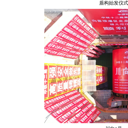
盾构始发仪