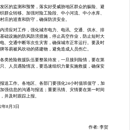
区的监测和预警，落实好受威胁地区群众的躲险、避
织群众转移。加强对险工险段、中小河流、中小水库、
村庄的巡查和防守，确保防洪安全。
涝应对工作，强化城市电力、电讯、交通、供水、排
基础设施的防风防涝措施，停止高空作业，防止短时大
电、交通中断等次生灾害，确保城市正常运行。要及时
牌等易被风吹动的搭建物，避免造成人员伤亡。
类抢险救援队伍要整装待发，一旦接到险情，要在第
只、人员遇险情况，要迅速组织力量实施救援，确保安
送工作。各地区、各部门要强化24小时值班值守，加
加强信息的沟通与报送；重要汛情、灾情要在第一时间
报告，并及时跟踪上报。
年8月3日
作者:
李贺