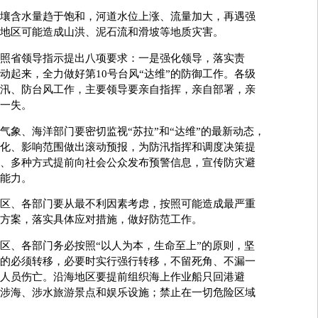
含水量趋于饱和，河道水位上涨、流量加大，再遇强
地区可能造成山洪、泥石流和滑坡等地质灾害。
省领导指示提出八项要求：一是强化领导，落实责
动起来，全力做好第10号台风“达维”的防御工作。各级
汛、防台风工作，主要领导要亲自指挥，亲自部署，亲
一失。
、海洋部门要密切监视“苏拉”和“达维”的最新动态，
化、影响范围做出滚动预报，为防汛指挥和调度决策提
、多种方式提前向社会公众发布预警信息，宣传防灾避
能力。
、各部门要从最不利因素考虑，按照可能造成最严重
方案，落实具体应对措施，做好防范工作。
、各部门务必按照“以人为本，生命至上”的原则，坚
的必须转移，必要时实行强行转移，不留死角、不漏一
人员伤亡。沿海地区要提前组织海上作业船只回港避
涉海、涉水旅游景点和娱乐设施；禁止在一切危险区域