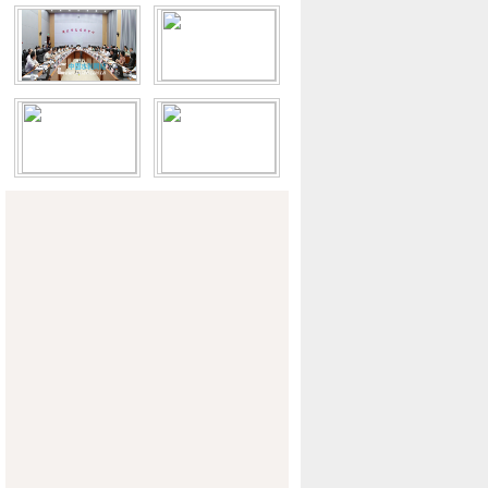
理考察黄河防汛重要讲话精神
双台风逼近 上海全力防范保安全
山东省副省长贾万志等省防总领导靠前指
挥 在日照市防台风现场指挥调度
江苏省防台风应急响应级别提升至Ⅱ级
山东周密部署全力做好第10号台风“达
维”防御工作
董力到水规总院开展座谈调研
李国英调研东北地区“节水增粮行动”实施
情况
陕西中小河流治理试点项目被国家评定为
优秀等级
黄委信息中心传达贯彻黄委干部职工大会
精神
山西临县灾后饮水问题基本解决
湖北防汛应急响应调至四级
珠江防总要求流域各地切实加强水库安全
度汛工作
团结治水奏凯歌
水利部离退休干部工作三十周年座谈会召
开