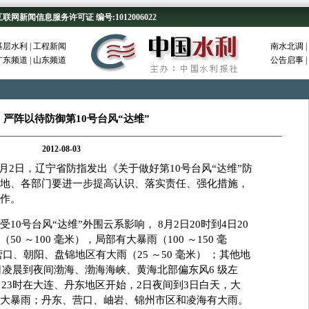
新闻信息服务许可证 编号:1012006022
基层水利
|
工程新闻
南水北调
|
广东频道
|
山东频道
公告启事
|
：严阵以待防御第10号台风“达维”
2012-08-03
月2日，辽宁省防指发出《关于做好第10号台风“达维”防
地、各部门要进一步提高认识、落实责任、强化措施，
工作。
号台风“达维”外围云系影响， 8月2日20时到4日20
 ～100 毫米），局部有大暴雨（100 ～150 毫
口、朝阳、盘锦地区有大雨（25 ～50 毫米） ；其他地
。3日凌晨到夜间渤海、渤海海峡、黄海北部偏东风6 级左
2日23时在大连、丹东地区开始，2日夜间到3日白天，大
大暴雨；丹东、营口、岫岩、锦州市区和凌海有大雨。