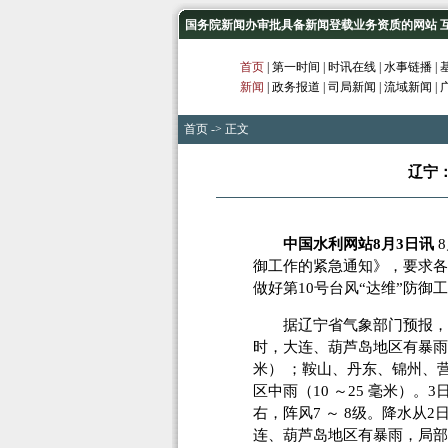
国务院新闻办审批具备新闻登载业务资质的网站 互联网
首页
|
第一时间
|
时讯在线
|
水事链播
|
新闻
|
政务报道
|
司局新闻
|
流域新闻
|
首页
-> 正文
辽宁
中国水利网站8月3日讯
8
御工作的紧急通知》，要求各
做好第10号台风“达维”防御
据辽宁省气象部门预报，受10
时，大连、葫芦岛地区有暴雨（50
米） ；鞍山、丹东、锦州、营
区中雨（10 ～25 毫米）
右，阵风7 ～ 8级。降水从
连、葫芦岛地区有暴雨，局部