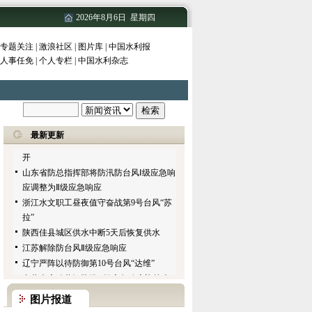
陕西中小河流治理试点项目被国家评定为
优秀等级
2026年8月6日 星期四
黄委信息中心传达贯彻黄委干部职工大会
精神
专题关注
|
激浪社区
|
图片库
|
中国水利报
人事任免
山西临县灾后饮水问题基本解决
|
个人专栏
|
中国水利杂志
湖北防汛应急响应调至四级
珠江防总要求流域各地切实加强水库安全
度汛工作
团结治水奏凯歌
最新更新
水利部离退休干部工作三十周年座谈会召
开
山东省防总指挥部将防汛防台风Ⅰ级应急响
应调整为Ⅱ级应急响应
浙江水文职工昼夜值守奋战第9号台风“苏
拉”
陕西佳县城区供水中断5天后恢复供水
江苏解除防台风Ⅱ级应急响应
辽宁严阵以待防御第10号台风“达维”
内蒙古启动黄河防汛Ⅲ级应急响应迎战大
洪水
图片报道
黄委召开干部职工大会学习贯彻温家宝总