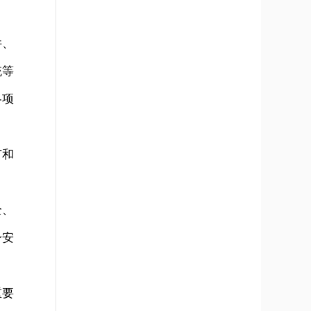
件、
统等
各项
节和
全、
身安
重要