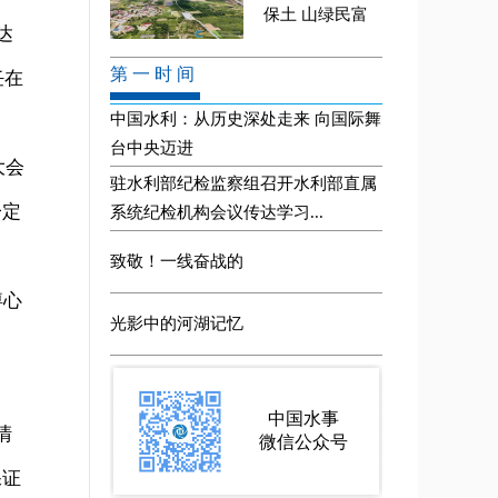
达
任在
大会
一定
痹心
清
保证