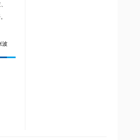
查、
开。
张波