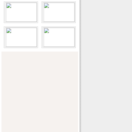
经济日报：福建加快重点县扶贫开发和水
土流失治理
兰州晨报：甘肃酒泉六县市遭强降雨暴洪
袭击(组图)
淮北市：专家审查水利普查数据
“西海固”花开幸福水
焦点——写在缪宜江《焦点》画册出版之
际
上海浦东新区50支防汛抢险队伍严阵以待
阿拉善盟巴彦浩特及沿线苏木镇饮水安全
工程可研报告及水资源论证报告基本通过
内蒙古水利厅审查
玉门市全力以赴抗洪救灾
2012年海委机关各事业单位公开招聘考试
工作顺利完成
今年入汛以来珠江汛情综述
阳谷引黄灌区小麦喜开镰
堤防就是我的家
中国作家协会赴长江创作采风活动圆满结
束