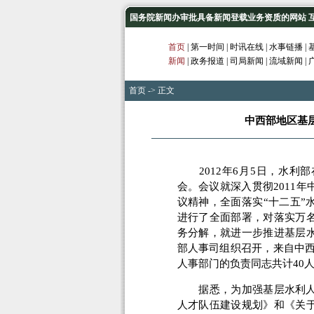
国务院新闻办审批具备新闻登载业务资质的网站 互联网
首页
|
第一时间
|
时讯在线
|
水事链播
|
新闻
|
政务报道
|
司局新闻
|
流域新闻
|
首页
-> 正文
中西部地区基
2012年6月5日，水利
会。会议就深入贯彻2011
议精神，全面落实“十二五”
进行了全面部署，对落实万
务分解，就进一步推进基层
部人事司组织召开，来自中西
人事部门的负责同志共计40
据悉，为加强基层水利人才队
人才队伍建设规划》和《关