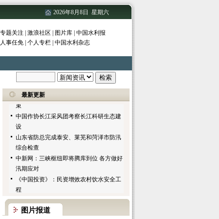
工程可研报告及水资源论证报告基本通过
2026年8月8日 星期六
内蒙古水利厅审查
玉门市全力以赴抗洪救灾
专题关注
|
激浪社区
|
图片库
|
中国水利报
2012年海委机关各事业单位公开招聘考试
人事任免
|
个人专栏
|
中国水利杂志
工作顺利完成
今年入汛以来珠江汛情综述
阳谷引黄灌区小麦喜开镰
堤防就是我的家
中国作家协会赴长江创作采风活动圆满结
最新更新
束
中国作协长江采风团考察长江科研生态建
设
山东省防总完成泰安、莱芜和菏泽市防汛
综合检查
中新网：三峡枢纽即将腾库到位 各方做好
汛期应对
《中国投资》：民资增效农村饮水安全工
程
科技日报：智利人沙漠结网“捕”水
湖北日报：省测绘局与省水利厅资源共享
图片报道
经济日报：直击备战长江迎汛