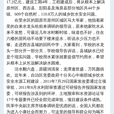
17.2亿元，建设工期4年，工程建成后，将从根本上解决
原州区、西吉县、彭阳县及海原县部分地区共44个乡
镇、609个自然村，110.8万人的城乡饮水安全问题。
在受水区的固原市原州区城区马大爷家，他指着家
里的自来水龙头给前来调研的领导说，原来他家吃水从
来不发愁，可最近几年水时断时续，味道也不好，住在
六楼的居民动不动要下楼来提水，听说水少压力也不
够。走进西吉县城的回民中学，大家看到，学校的水龙
头一部分开一部分关，学校领导告诉说，县城缺水已经
是个现实问题，学校用水紧张就要提倡节约用水，希望
从根本上从长远解决缺水困难。
泾水翻六盘，原疆润清泉；龙潭逢世盛，万民颜俱
欢。近年来，自治区党委政府十分关心中南部城乡饮水
安全水源工程建设，2011年7月29日国家发改委通过立项
审批，2011年8月水利部审查通过可研报告并报国家发改
委，可研报告涉及到的环评、土地预审和水资源论证等
17个专题要件已经全部完成审批，项目建设条件成熟。
民革中央副主席齐续春调研是忧虑的说，全国人民都在
为进入小康社会而努力，可这里的领导和群众却为喝不