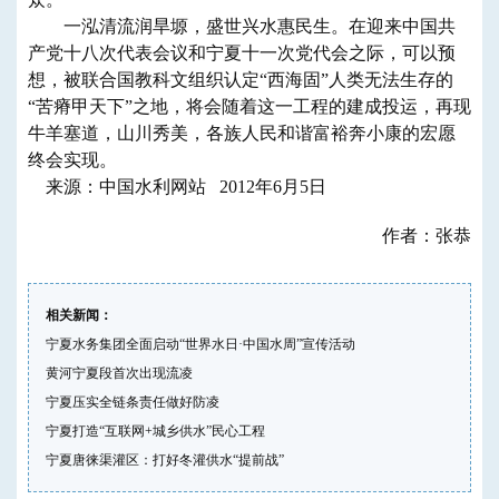
一泓清流润旱塬，盛世兴水惠民生。在迎来中国共
产党十八次代表会议和宁夏十一次党代会之际，可以预
想，被联合国教科文组织认定“西海固”人类无法生存的
“苦瘠甲天下”之地，将会随着这一工程的建成投运，再现
牛羊塞道，山川秀美，各族人民和谐富裕奔小康的宏愿
终会实现。
来源：中国水利网站 2012年6月5日
作者：张恭
相关新闻：
宁夏水务集团全面启动“世界水日·中国水周”宣传活动
黄河宁夏段首次出现流凌
宁夏压实全链条责任做好防凌
宁夏打造“互联网+城乡供水”民心工程
宁夏唐徕渠灌区：打好冬灌供水“提前战”