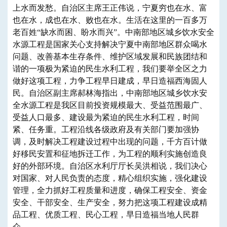
上水而发愁。自治区主席王正伟说，宁夏穷也在水、富
也在水，成也在水、败也在水。生活在这里的一百多万
老百姓“缺水而困、盼水而兴”。中南部地区城乡饮水安全
水源工程是国家关心支持解决宁夏中南部地区群众喝水
问题、改善基本生存条件、维护区域发展和民族团结和
谐的一项极为紧迫的民生水利工程，我们要举全区之力
做好这项工程，力争工程早日建成，早日造福西海固人
民。自治区副主席郝林海指出，中南部地区城乡饮水安
全水源工程是我区目前投资规模最大、受益范围最广、
受益人口最多、建设最为紧迫的民生水利工程，时间
紧、任务重。工程沿线各级政府及有关部门要加强协
调，及时解决工程建设过程中出现的问题，千方百计做
好移民安置和征地拆迁工作，为工程的顺利实施创造良
好的外部环境。自治区水利厅厅长吴洪相说，我们决心
对国家、对人民负责的态度，精心组织实施，强化建设
管理，全力抓好工程质量和进度，确保工程安全、资金
安全、干部安全、生产安全，努力把这项工程建设成精
品工程、优质工程、民心工程，早日造福当地人民群
众。