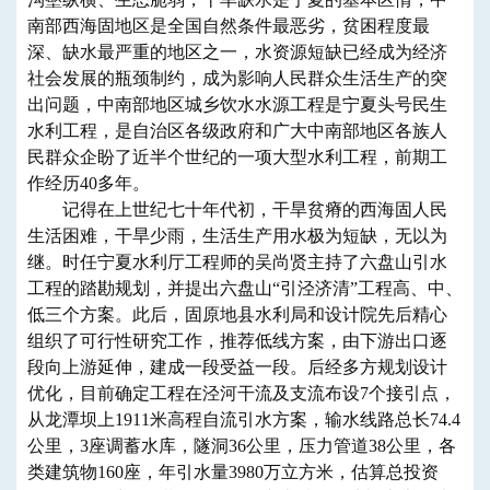
南部西海固地区是全国自然条件最恶劣，贫困程度最
深、缺水最严重的地区之一，水资源短缺已经成为经济
社会发展的瓶颈制约，成为影响人民群众生活生产的突
出问题，中南部地区城乡饮水水源工程是宁夏头号民生
水利工程，是自治区各级政府和广大中南部地区各族人
民群众企盼了近半个世纪的一项大型水利工程，前期工
作经历40多年。
记得在上世纪七十年代初，干旱贫瘠的西海固人民
生活困难，干旱少雨，生活生产用水极为短缺，无以为
继。时任宁夏水利厅工程师的吴尚贤主持了六盘山引水
工程的踏勘规划，并提出六盘山“引泾济清”工程高、中、
低三个方案。此后，固原地县水利局和设计院先后精心
组织了可行性研究工作，推荐低线方案，由下游出口逐
段向上游延伸，建成一段受益一段。后经多方规划设计
优化，目前确定工程在泾河干流及支流布设7个接引点，
从龙潭坝上1911米高程自流引水方案，输水线路总长74.4
公里，3座调蓄水库，隧洞36公里，压力管道38公里，各
类建筑物160座，年引水量3980万立方米，估算总投资