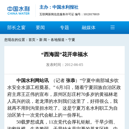
主办：中国水利报社
互联网新闻信息服务许可证 编号：10120170019
部长之窗
要闻
专题
融媒体
您现在的位置：
首页
>
新 闻
>
各地报道
>
宁夏
“西海固”花开幸福水
发表时间：2012-06-05
中国水利网站讯
（记者
张恭
）“宁夏中南部城乡饮
水安全水源工程奠基。” 6月3日，随着宁夏回族自治区政
府主席王正伟的宣布，原州区彭庄村70多岁的黄福林老
人高兴的说，老龙潭的水到我们这里了，好得很么，我
就再不用到沟里担水吃了。这是宁夏万名水利职工为自
治区第十一次党代会献上的一份厚礼。
50载梦想成真，11次党代会厚礼钜献。干旱少雨、
沟壑纵横、生态脆弱，干旱缺水是宁夏的基本区情，中