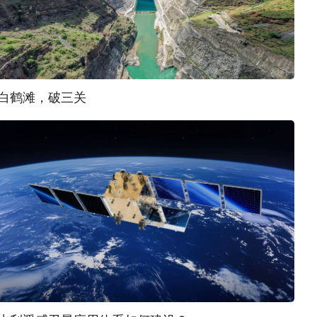
白鹤滩，破三关