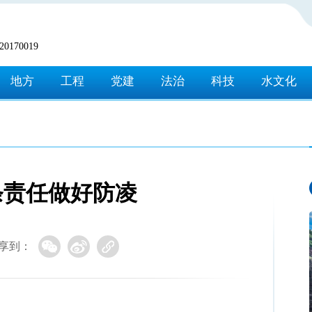
170019
地方
工程
党建
法治
科技
水文化
条责任做好防凌
享到：