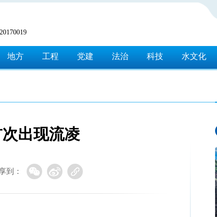
170019
地方
工程
党建
法治
科技
水文化
首次出现流凌
享到：