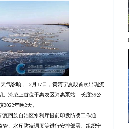
潮
天气
影响，
12
月
17
日，黄河宁夏段首次出现流
期
。
流凌上首位于惠农区兴惠泵站，长度
35
公
较
2022
年晚
2
天
。
宁夏
回族
自治区水利厅
提前
印发防凌工作通
监管、水库防凌调度等进行安排部署。组织宁