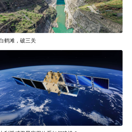
白鹤滩，破三关