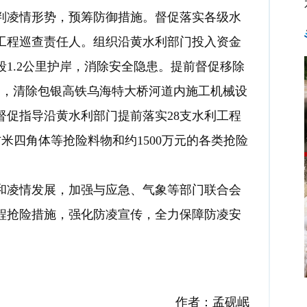
判凌情形势，预筹防御措施。督促落实
各级水
工程巡查责任人。组织沿黄水利部门投入资金
段
1.2
公里护岸，消除安全隐患。提前督促移除
门，清除
包银高铁
乌海特大桥河道内施工机械设
督促指导沿黄水利部门提前落实
28
支水利工程
方米
四角体等抢险料物和
约
1500
万元的各类抢险
和凌情发展，
加强与应急、气象等部门联合会
程抢险措施
，强化防凌宣传
，全力保障防凌安
作者：孟砚岷