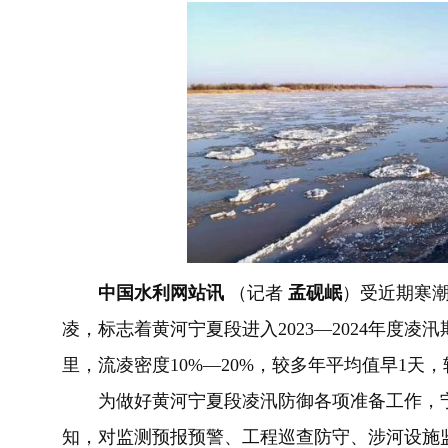
中国
水利
网站
讯
（
记者
孟砚岷
）
受近期寒
凌
，标志着黄河宁夏段进入2023—2024年度凌汛
里，
流凌
密度
10
%
—
20%
，较多年平均
值
早
1
天，
为
做好黄河宁夏段凌汛防御各项准备工作
，
知
，对监测预报预警、工程巡查防守、涉河设施