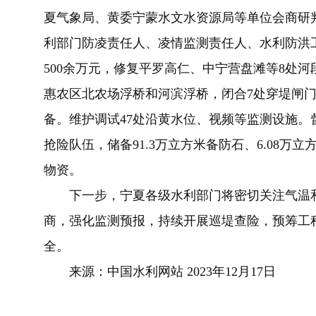
夏气象局、黄委宁蒙
水文水资源局
等单位会商研
利部门防凌责任人、凌情监测责任人、水利防洪
500
余万元，修复平罗高仁、中宁营盘滩等
8
处河
惠农区北农场浮桥和河滨浮桥，闭合
7
处穿堤闸
备。维护调试
47
处沿黄水位、视频等监测设施。
抢险队伍，
储备
91.3
万
立方米
备防石、
6.08
万
立
物资
。
下一步，
宁夏
各级
水利部门将密切关注气温
商，强化监测预报，持续开展巡堤查险
，预筹工
全。
来源：中国水利网站 2023年12月17日