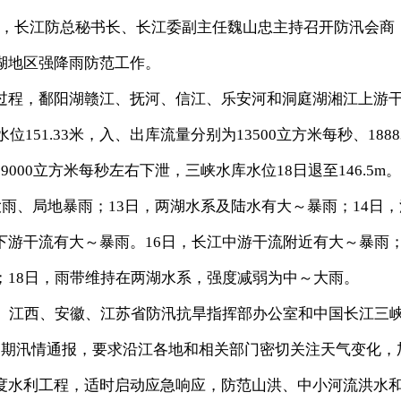
午，长江防总秘书长、长江委副主任魏山忠主持召开防汛会商
湖地区强降雨防范工作。
程，鄱阳湖赣江、抚河、信江、乐安河和洞庭湖湘江上游
151.33米，入、出库流量分别为13500立方米每秒、1888
00立方米每秒左右下泄，三峡水库水位18日退至146.5m。
雨、局地暴雨；13日，两湖水系及陆水有大～暴雨；14日，
游干流有大～暴雨。16日，长江中游干流附近有大～暴雨；
；18日，雨带维持在两湖水系，强度减弱为中～大雨。
江西、安徽、江苏省防汛抗旱指挥部办公室和中国长江三
1期汛情通报，要求沿江各地和相关部门密切关注天气变化，
度水利工程，适时启动应急响应，防范山洪、中小河流洪水