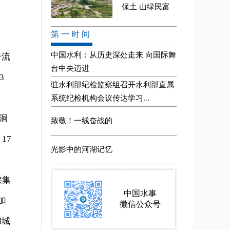
干流
3
洞
17
峡集
加
和城