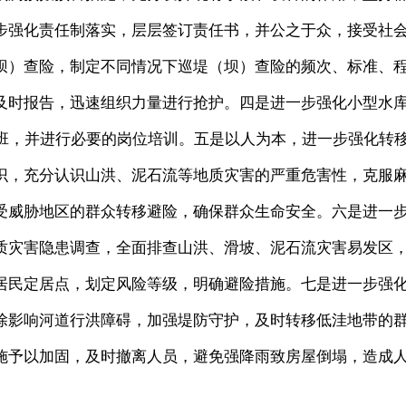
步强化责任制落实，层层签订责任书，并公之于众，接受社
坝）查险，制定不同情况下巡堤（坝）查险的频次、标准、
及时报告，迅速组织力量进行抢护。四是进一步强化小型水
值班，并进行必要的岗位培训。五是以人为本，进一步强化转
识，充分认识山洪、泥石流等地质灾害的严重危害性，克服
受威胁地区的群众转移避险，确保群众生命安全。六是进一
质灾害隐患调查，全面排查山洪、滑坡、泥石流灾害易发区
居民定居点，划定风险等级，明确避险措施。七是进一步强
除影响河道行洪障碍，加强堤防守护，及时转移低洼地带的
施予以加固，及时撤离人员，避免强降雨致房屋倒塌，造成