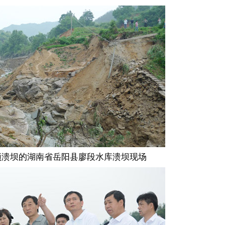
顶溃坝的湖南省岳阳县廖段水库溃坝现场