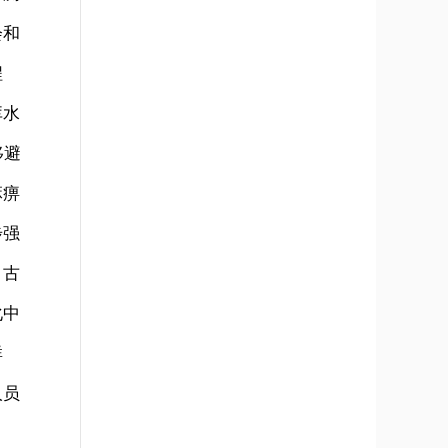
会和
程
库水
移避
麻痹
步强
，古
化中
群
人员