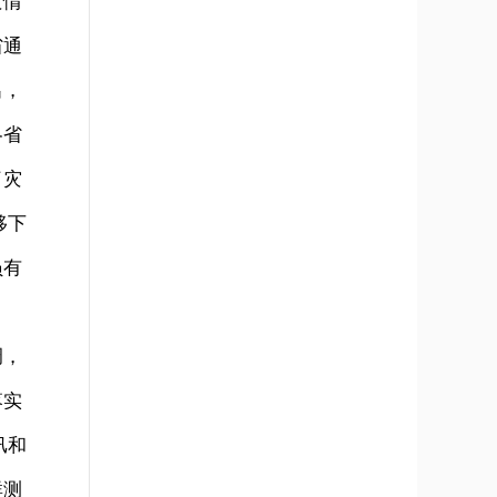
灾情
省通
出，
各省
了灾
移下
员有
调，
落实
汛和
群测