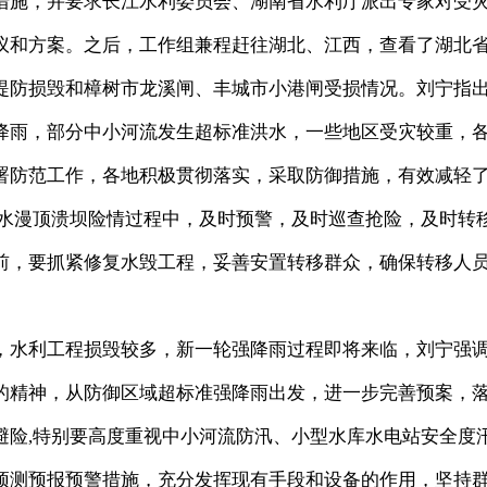
措施，并要求长江水利委员会、湖南省水利厅派出专家对受
议和方案。之后，工作组兼程赶往湖北、江西，查看了湖北
堤防损毁和樟树市龙溪闸、丰城市小港闸受损情况。刘宁指
降雨，部分中小河流发生超标准洪水，一些地区受灾较重，
署防范工作，各地积极贯彻落实，采取防御措施，有效减轻
洪水漫顶溃坝险情过程中，及时预警，及时巡查抢险，及时转
前，要抓紧修复水毁工程，妥善安置转移群众，确保转移人
水利工程损毁较多，新一轮强降雨过程即将来临，刘宁强
的精神，从防御区域超标准强降雨出发，进一步完善预案，
避险,特别要高度重视中小河流防汛、小型水库水电站安全度
预测预报预警措施，充分发挥现有手段和设备的作用，坚持