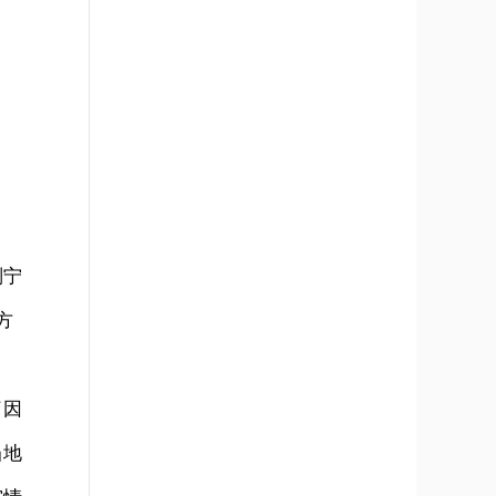
刘宁
方
了因
当地