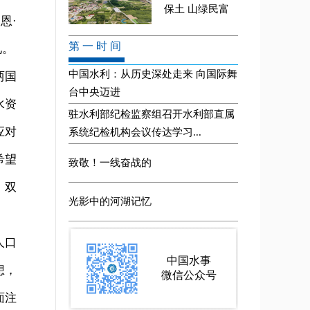
恩·
见。
两国
水资
应对
希望
、双
。
人口
想，
面注