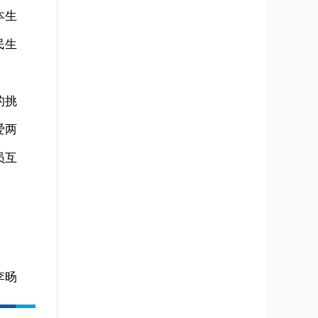
本生
民生
的挑
爱两
员互
李旸