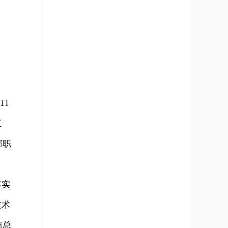
11
汇
部职
落实
技术
防总