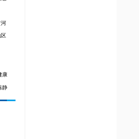
黄河
地区
健康
陈静