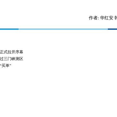
作者:
华红安 
”
正式拉开序幕
过三门峡测区
“买单”