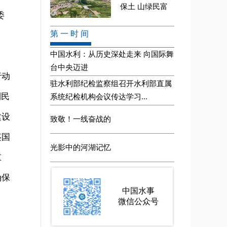
委
行动
利民
建设
鉴国
重
确保