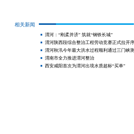
相关新闻
渭河：“刚柔并济” 筑就“钢铁长城”
渭河陕西段综合整治工程劳动竞赛正式拉开
渭河秋汛今年最大洪水过程顺利通过三门峡
渭南市全力推进渭河整治
西安咸阳首次为渭河出境水质超标“买单”