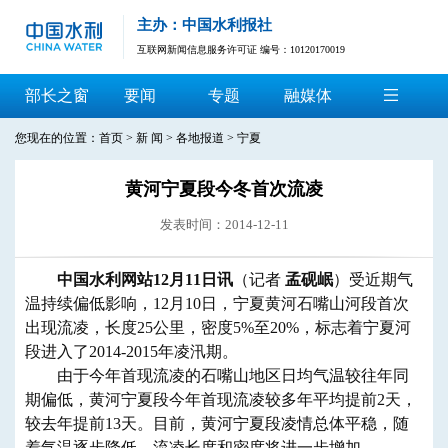
主办：中国水利报社
互联网新闻信息服务许可证 编号：10120170019
部长之窗
要闻
专题
融媒体
您现在的位置：
首页
>
新 闻
>
各地报道
>
宁夏
黄河宁夏段今冬首次流凌
发表时间：2014-12-11
中国水利网站12月11日讯
（记者
孟砚岷
）受近期气
温持续偏低影响，12月10日，宁夏黄河石嘴山河段首次
出现流凌，长度25公里，密度5%至20%，标志着宁夏河
段进入了2014-2015年凌汛期。
由于今年首现流凌的石嘴山地区日均气温较往年同
期偏低，黄河宁夏段今年首现流凌较多年平均提前2天，
较去年提前13天。目前，黄河宁夏段凌情总体平稳，随
着气温逐步降低，流凌长度和密度将进一步增加。