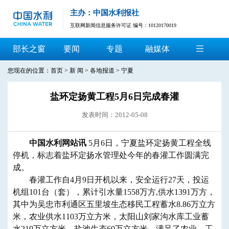
主办：中国水利报社
互联网新闻信息服务许可证 编号：10120170019
部长之窗
要闻
专题
融媒体
您现在的位置：
首页
>
新 闻
>
各地报道
>
宁夏
盐环定扬黄工程5月6日完成春灌
发表时间：2012-05-08
中国水利网站讯
5月6日，宁夏盐环定扬黄工程全线
停机，标志着盐环定扬水管理处今年的春灌工作圆满完
成。
春灌工作自4月9日开机以来，安全运行27天，投运
机组101台（套），累计引水量1558万方,供水1391万方，
其中为吴忠市利通区五里坡生态移民工程蓄水8.86万立方
米，农业供水1103万立方米，太阳山刘家沟水库工业蓄
水219万立方米，盐池生态60万立方米，满足了农业、工