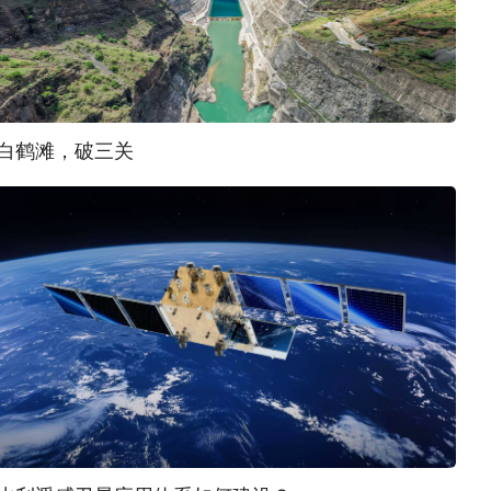
白鹤滩，破三关