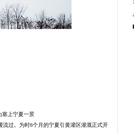
为塞上宁夏一景
流过。为时8个月的宁夏引黄灌区灌溉正式开