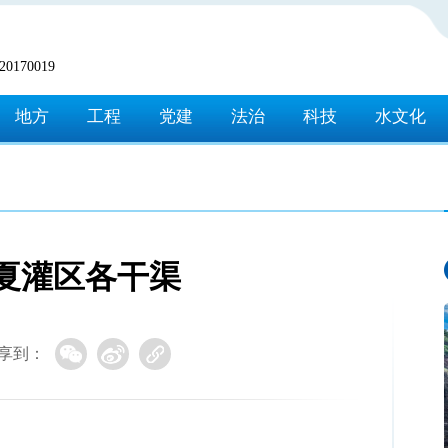
170019
地方
工程
党建
法治
科技
水文化
夏灌区各干渠
享到：