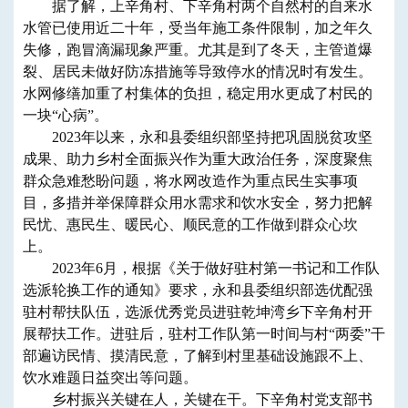
据了解，上辛角村、下辛角村两个自然村的自来水
水管已使用近二十年，受当年施工条件限制，加之年久
失修，跑冒滴漏现象严重。尤其是到了冬天，主管道爆
裂、居民未做好防冻措施等导致停水的情况时有发生。
水网修缮加重了村集体的负担，稳定用水更成了村民的
一块“心病”。
2023年以来，永和县委组织部坚持把巩固脱贫攻坚
成果、助力乡村全面振兴作为重大政治任务，深度聚焦
群众急难愁盼问题，将水网改造作为重点民生实事项
目，多措并举保障群众用水需求和饮水安全，努力把解
民忧、惠民生、暖民心、顺民意的工作做到群众心坎
上。
2023年6月，根据《关于做好驻村第一书记和工作队
选派轮换工作的通知》要求，永和县委组织部选优配强
驻村帮扶队伍，选派优秀党员进驻乾坤湾乡下辛角村开
展帮扶工作。进驻后，驻村工作队第一时间与村“两委”干
部遍访民情、摸清民意，了解到村里基础设施跟不上、
饮水难题日益突出等问题。
乡村振兴关键在人，关键在干。下辛角村党支部书