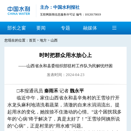
主办：中国水利报社
互联网新闻信息服务许可证 编号：10120170019
部长之窗
要闻
专题
融媒体
您现在的位置：
首页
>
地方
>
山西
时时把群众用水放心上
——山西省永和县委组织部驻村工作队为民解忧纾困
发表时间：2024-04-23
□本报通讯员
秦雨禾
记者
魏永平
临近中午，家住山西省永和县辛角村的王雪珍拧开
水龙头麻利地清洗着蔬菜，清澈的自来水涓涓流出。提
起用水的变化，她按捺不住激动的心情。“这个困扰我多
年的‘心病’终于解决了，真是太好了！”王雪珍阿姨所说
的“心病”，正是村里的“用水难”问题。