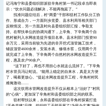
记冯海宁和县委组织部派驻辛角村第一书记段卓当即表
示：“饮水问题必须解决，不能再拖延了。”
找准问题症结后，村“两委”干部和驻村工作队分工协
作、形成合力，一方面到乡党委、县水利局等相关部门
反映情况，另一方面及时向县委组织部汇报，争取支
持。在帮扶单位的协调沟通下，上辛角、下辛角两个自
然村被列入水网改造提升项目名单。县水利部门投资90
余万元，采用当前较为先进的非开挖式顶管施工技术，
铺设顶管4600余米，安装水表、修缮水窖，仅用两个月
就完成了上辛角、下辛角两个自然村的水网改造提升工
程，惠及农户90余户。
“这下好了，再也不用担心水就这么流掉了。”下辛角
村水管员冯让蛇说。“能用上稳定的自来水，真是太方便
了，喝着更放心。”提起水网改造提升工程，辛角村村民
难掩激动……
这次饮用水管网改造提升不仅从根本上“治好了”村民
的“心病”，更加深了辛角村和县委组织部之间的联系。
驻村帮扶以来，永和县委组织部在辛角村探索打造
“五色党建”品牌，组织组工干部开展了“为民办实事”秋收