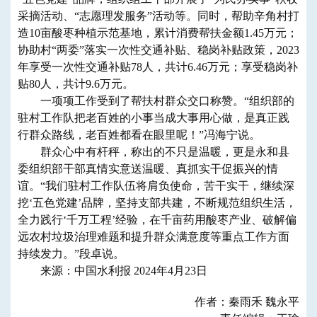
采摘活动、“志愿理发服务”活动等。同时，帮助辛角村打
造10亩酸枣种植示范基地，累计消费帮扶金额1.45万元；
协助村“两委”落实一次性交通补贴、稳岗补贴政策，2023
年享受一次性交通补贴78人，共计6.46万元；享受稳岗补
贴80人，共计9.6万元。
一项项工作受到了帮扶村群众交口称赞。“组织部的
驻村工作队把老百姓的小事当成大事用心做，是真正践
行群众路线，老百姓都看在眼里呢！”冯海宁说。
群众心中有杆秤，称出的不只是温暖，更是永和县
委组织部干部真情实意送温暖、真抓实干促振兴的情
谊。“我们驻村工作队伍将肩负使命，苦干实干，继续深
挖‘五色党建’品牌，坚持支部共建，不断规范组织生活，
全力践行‘千万工程’经验，在千亩药用酸枣产业、破解偏
远农村垃圾治理难题和提升群众满意度等重点工作方面
持续发力。”段卓说。
来源：中国水利报 2024年4月23日
作者：秦雨禾 魏永平