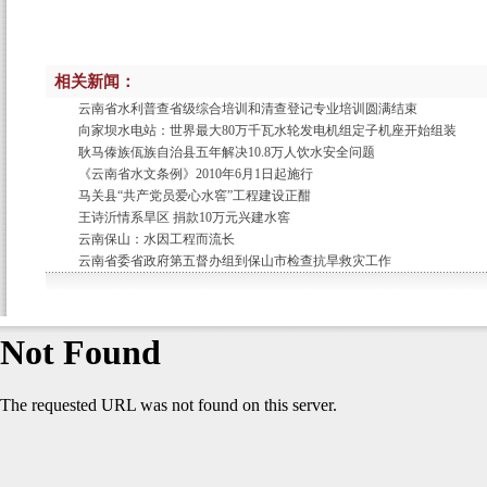
相关新闻：
云南省水利普查省级综合培训和清查登记专业培训圆满结束
向家坝水电站：世界最大80万千瓦水轮发电机组定子机座开始组装
耿马傣族佤族自治县五年解决10.8万人饮水安全问题
《云南省水文条例》2010年6月1日起施行
马关县“共产党员爱心水窖”工程建设正酣
王诗沂情系旱区 捐款10万元兴建水窖
云南保山：水因工程而流长
云南省委省政府第五督办组到保山市检查抗旱救灾工作