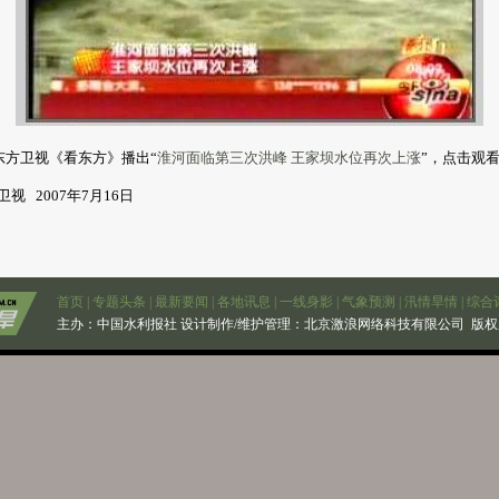
东方卫视《看东方》播出“
淮河面临第三次洪峰 王家坝水位再次上涨
”，点击观
 2007年7月16日
首页
|
专题头条
|
最新要闻
|
各地讯息
|
一线身影
|
气象预测
|
汛情旱情
|
综合
主办：
中国水利报社
设计制作/维护管理：北京激浪网络科技有限公司 版权