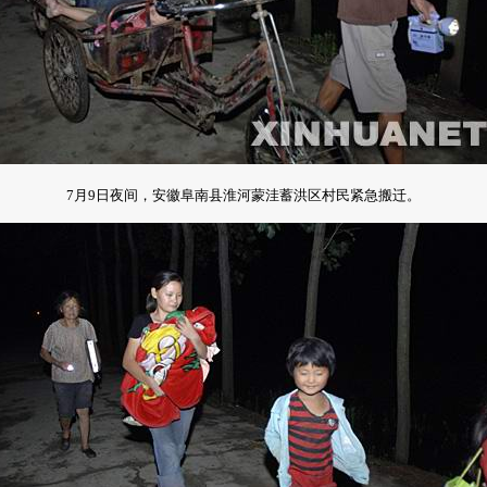
7月9日夜间，安徽阜南县淮河蒙洼蓄洪区村民紧急搬迁。