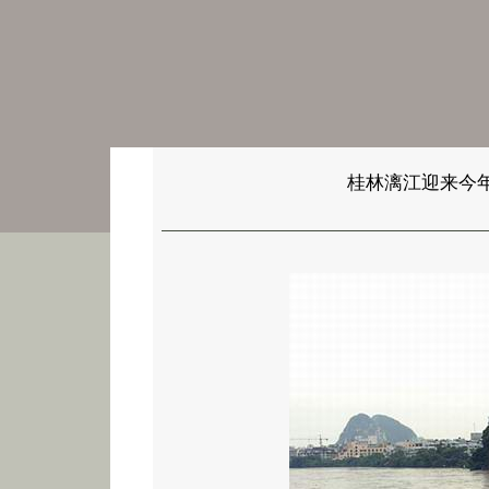
桂林漓江迎来今