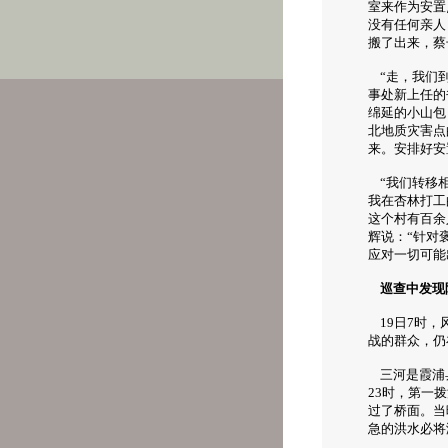
室来作为安置
没有任何亲人
搬了出来，蔡
“走，我们到
事处新上任的
绵延的小山包
北地质灾害点
来。安排好安
“我们转移相
我在杏林打工
这个村有百余
辉说：“针对
应对一切可能
巡查中发现
19日7时，
战的群众，仍
三河是霞浦县
23时，第一
过了桥面。当
急的洪水必将