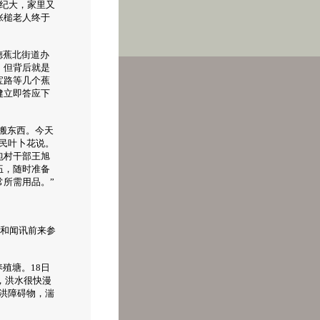
纪大，家里又
张槌老人终于
德蕉北街道办
，但背后就是
宝路等几个蕉
健立即答应下
搬东西。今天
民叶卜花说。
包村干部王旭
伍，随时准备
所需用品。”
部和闻讯前来参
殖塘。18日
，洪水很快漫
洪障碍物，湍