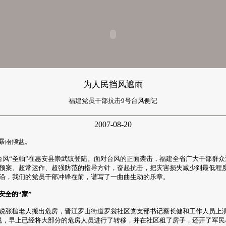
为人民挡风遮雨
福建党员干部抗击9号台风侧记
2007-08-20
暴雨倾盆。
台风“圣帕”在惠安县崇武镇登陆。面对台风的正面袭击，福建全省广大干部群
预案、超常运作、超强防范的指导方针，奋起抗击，把灾害损失减少到最低程
沿，我们的党员干部冲锋在前，谱写了一曲曲生动的乐章。
安全的“家”
说张槌老人搬出危房，晋江罗山街道罗裳社区党支部书记蔡长健和工作人员上演
说，早上已经将大部分的危房人员进行了转移，并在社区租了房子，还开了军民