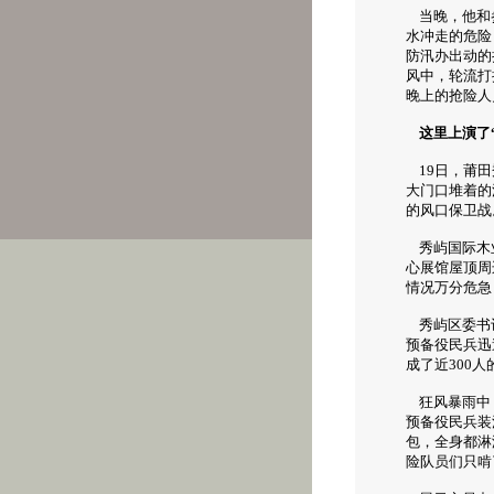
当晚，他和参
水冲走的危险
防汛办出动的
风中，轮流打
晚上的抢险人
这里上演了
19日，莆田
大门口堆着的
的风口保卫战
秀屿国际木业
心展馆屋顶周
情况万分危急
秀屿区委书记
预备役民兵迅
成了近300
狂风暴雨中，
预备役民兵装
包，全身都淋
险队员们只啃