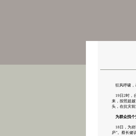
狂风呼啸，
19日2时，
来，按照超越
头，在抗灾前
为群众找个
18日，为劝
庐”。蔡长健