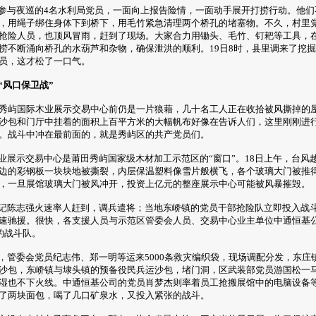
与夜巡的4名水利局党员，一面向上报告险情，一面动手展开打捞行动。他们
，用绳子绑住身体下到桥下，用毛竹紧急清理两个桥孔的堵塞物。不久，村里
抢险人员，也顶风冒雨，赶到了现场。大家合力用锄头、毛竹、钉耙等工具，
捞不断涌向桥孔的水葫芦和杂物，确保泄洪的顺利。19日8时，县里调来了挖
员，这才松了一口气。
“风口保卫战”
秀屿国际木业展示交易中心前仍是一片狼藉，几十名工人正在收拾被风撕掉的
沙包和门厅中挂着的面积上百平方米的大幅帆布好像在告诉人们，这里刚刚进
。战斗中冲在最前面的，就是秀屿区的共产党员们。
展示交易中心是莆田秀屿国家级木材加工示范区的“窗口”。18日上午，台风
边的彩钢板一块块地被撕裂，内层保温塑料像雪片般横飞，各个玻璃大门被推
，一旦展馆玻璃大门被风冲开，投资上亿元的整座展示中心可能被风暴摧毁。
陈志强火速率人赶到，调兵遣将；当地东峤镇的党员干部抢险队立即投入战斗
速驰援。很快，各支援人员与示范区管委会人员、交易中心业主单位中通恒基
人的战斗队。
管委会党员纪志伟、郑一明等运来5000条救灾编织袋，现场调配分发，东庄
沙包，东峤镇与埭头镇的预备役民兵运沙包，堵门洞，区武装部党员游国松一
湿也不下火线。中通恒基公司的党员肖梦杰则率着员工抢搬展馆中的电脑设备
了两块面包，喝了几口矿泉水，又投入紧张的战斗。