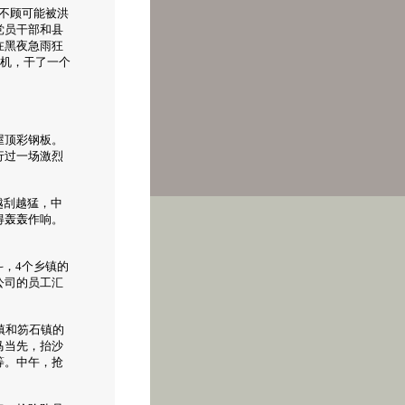
不顾可能被洪
党员干部和县
在黑夜急雨狂
掘机，干了一个
屋顶彩钢板。
行过一场激烈
越刮越猛，中
得轰轰作响。
，4个乡镇的
公司的员工汇
镇和笏石镇的
马当先，抬沙
等。中午，抢