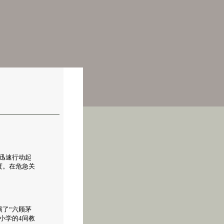
众迅速行动起
度。在危急关
了“六顾茅
小学的4间教