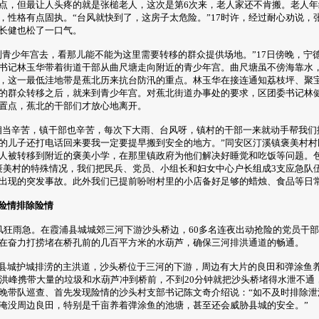
点，但最让人头疼的就是张槌老人，这次是第6次来，老人家还不肯搬。老人年
，性格有点固执。“台风就快到了，这房子太危险。”17时许，经过耐心劝说，
长健也松了一口气。
青少年宫去，看那儿能不能为这里需要转移的群众提供场地。”17日傍晚，宁
书记林玉华带着街道干部从曲尺塘走向附近的青少年宫。曲尺塘虽不傍海靠水
，这一最低洼地带是蕉北历来抗台防汛的重点。林玉华在接连通知荔枝坪、聚
的群众转移之后，就来到青少年宫。对蕉北街道办事处的要求，区团委书记林
置点，蕉北的干部们才放心地离开。
当辛苦，镇干部也辛苦，每次下大雨、台风呀，镇村的干部一来就动手帮我们
的儿子还打电话回来要我一定要提早搬到安全的地方。”同安区汀溪镇褒美村村
人被转移到附近的褒美小学，在那里镇政府为他们解决好睡觉和吃饭等问题。
褒美村的特殊情况，我们把民兵、党员、小组长和妇女中心户长组成3支应急队
出现的突发事故。此外我们已提前吩咐村里的小店备好足够的蜡烛、食品等日常
险情排除险情
风狂雨急。在霞浦县城城郊三河下游沙头桥边，60多名连夜出动抢险的党员干
在奋力打捞堵在桥孔前的几百平方米的水葫芦，确保三河排洪通道的畅通。
城护城排涝的主洪道，沙头桥位于三河的下游，周边有大片的良田和弹涂鱼养
拨洪峰携带大量的垃圾和水葫芦冲到桥前，不到20分钟就把沙头桥堵得水泄不通
晚带队巡查、首先发现险情的沙头村支部书记陈文奇介绍说：“如不及时排除泄
淹没周边良田，特别是千亩养着弹涂鱼的池塘，甚至还会威胁县城的安全。”